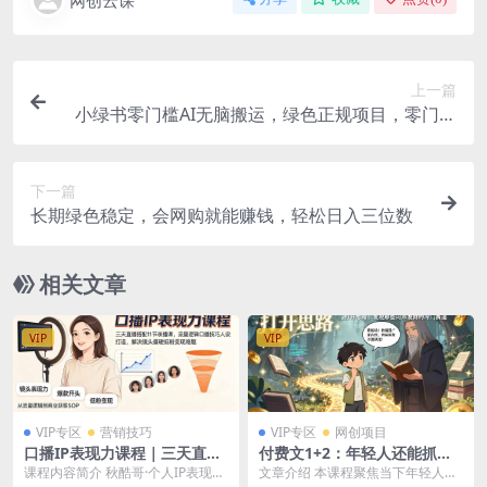
上一篇
小绿书零门槛AI无脑搬运，绿色正规项目，零门槛
轻松日收益200+
下一篇
长期绿色稳定，会网购就能赚钱，轻松日入三位数
相关文章
VIP
VIP
VIP专区
营销技巧
VIP专区
网创项目
口播IP表现力课程｜三天直播
付费文1+2：年轻人还能抓住
搭配11节录播课，流量逻辑口
的几大隐形翻身机会：打开思
课程内容简介 秋酷哥·个人IP表现力
文章介绍 本课程聚焦当下年轻人还