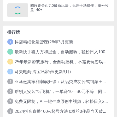
阅读刷金币7.0最新玩法，无需手动操作，单号收
益140+
排行榜
抖店精细化运营课(26年3月更新
1
最新快手磁力万和掘金，自动搬砖，轻松日入100-200，操作简单
2
25年最新游戏搬砖，全自动挂机，不需要玩游戏，单手机操作日入300+
3
马夫电商·淘宝私家班(更新3月)
4
亚马逊卖家利润飙升课：从品类成功公式到海王打法，让每个SKU都成爆款一路飙升(更新26年3月
5
帮别人安装“纸飞机“，一单赚10—30元不等：附：免费节点
6
免费无限制，AI一键生成原创中视频，轻松日入2000+，超简单，可矩阵，…
7
2024抖音直播100%起号方法 0粉丝0作品当天破千人在线 多种变现方式
8