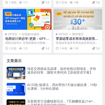
播技巧人设打造，解决镜头僵
路，发现那些闷声发财的冷门
精华课包含三天线上直播课搭配11
能抓住的几大隐形翻身机会，深度
1 周前
111
5.8
5 月前
108
5.8
硬低粉变现难题
赛道
节录播课程，...
剖析“涉外经济”与...
VIP
VIP
VIP专区
短视频/自媒体
VIP专区
网创项目
电商设计师必学-更新：GPT-I
零基础零成本简单高效获客创
mage2一键生成专业视觉大
业粉，一天引流30+
课程内容简介 本课程聚焦AI图像生
零基础零成本简单高效获客创业
片，产品图到详情页全流程
成在商业设计中的全场景实战应
粉，一天引流30+ 项目介绍： 今天
2 月前
131
5.8
1 年前
156
5.8
用。涵盖一键海报生...
给大家分享一个零...
文章展示
域名交易掘金实战课，低价收购过期域名，并快
速高价转售，賺取丰厚利润【原创双语字幕】
AI·闪电·做课法，用AI帮你7天做出爆款课，10秒
出课纲，3分钟出课稿
全新裂变引流赚钱新玩法，7天躺赚收益21w+，
一天精准引流创业粉1000+，…