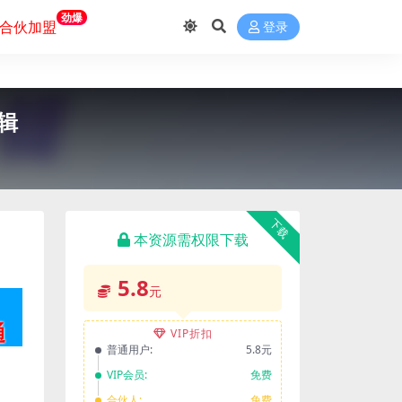
劲爆
合伙加盟
登录
辑
下载
本资源需权限下载
5.8
元
VIP折扣
普通用户:
5.8元
VIP会员:
免费
合伙人:
免费