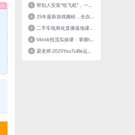
帮别人安装“纸飞机“，一单赚10—30元不等：附：免费节点
5
内容
25年最新游戏搬砖，全自动挂机，不需要玩游戏，单手机操作日入300+
6
二手车电商化直播落地课，从0到1带你玩转二手车直播
7
tiktok投流实操课：掌握tiktok投流底层逻辑 独家TK投流玩法
8
梁老师·2025YouTuBe运营掘金指南
9