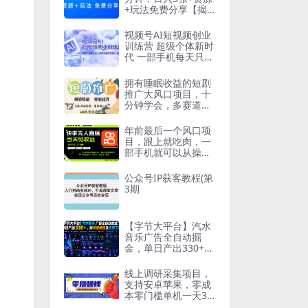
+玩法免费分享【揭
秘】
视频号AI短视频创业
训练营 超级个体新时
代 一部手机每天只需
1小时轻松创业
拥有睡眠收益的短剧
推广大风口项目，十
分钟学会，多赛道选
择，月入五位数
年前最后一个风口项
目，跟上就吃肉，一
部手机就可以从操
作，轻松日入500+
公众号IP获客教程(第
3期
【字节大平台】汽水
音乐广告全自动掘
金，单日产出330+，
附详细教程及全套工
具【揭秘】
线上调研采集项目，
支持安卓苹果，零成
本零门槛单机一天30-
300+