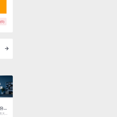
(
0
)
分辨
画
两大核