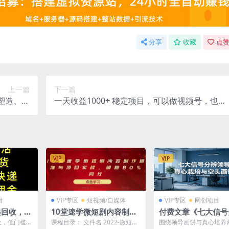
分享
收藏
点赞
上一篇
下一篇
塑造、投
一天收益1000+ 稳定项目，可以做视频号，也可
实现变现
以做快手抖音
VIP
VIP
目
VIP专区
短视频/自媒体
VIP专区
网创项目
递回收，低
10堂速学微短剧内容制作
付费文章《七大信号
实测月入1
标准与项目实战，领跑8
领导真心栽培与空头
收，低门槛人
课程目录： 文件名 2022-微短剧
围绕领导画饼与真心培养