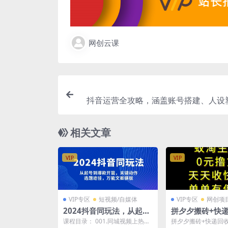
网创云课
抖音运营全攻略，涵盖账号搭建、人设
流等，快速起号，
相关文章
VIP
VIP
VIP专区
短视频/自媒体
VIP专区
网创项
2024抖音同玩法，从起号
拼夕夕搬砖+快
到爆款开篇，关键动作，
门槛人人可做，
课程目录： 001.同城视频上热门
拼夕夕搬砖+快递回