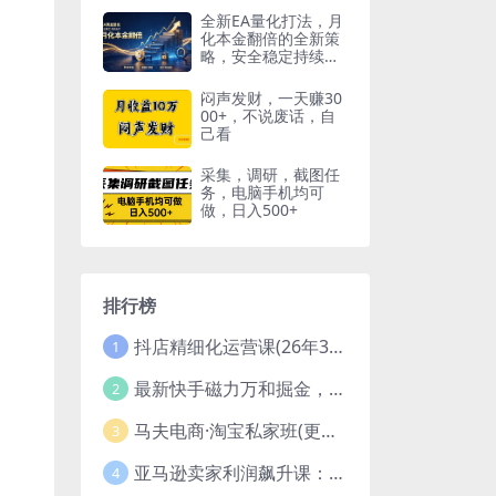
全新EA量化打法，月
化本金翻倍的全新策
略，安全稳定持续输
出
闷声发财，一天赚30
00+，不说废话，自
己看
采集，调研，截图任
务，电脑手机均可
做，日入500+
排行榜
抖店精细化运营课(26年3月更新
1
最新快手磁力万和掘金，自动搬砖，轻松日入100-200，操作简单
2
马夫电商·淘宝私家班(更新3月)
3
亚马逊卖家利润飙升课：从品类成功公式到海王打法，让每个SKU都成爆款一路飙升(更新26年3月
4