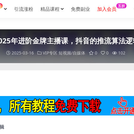
门
五折
引流涨粉
精品课程
免费副业
加入会员
2025年进阶金牌主播课，抖音的推流算法逻
2025-03-16
VIP专区
短视频/自媒体
0
0
102
辑