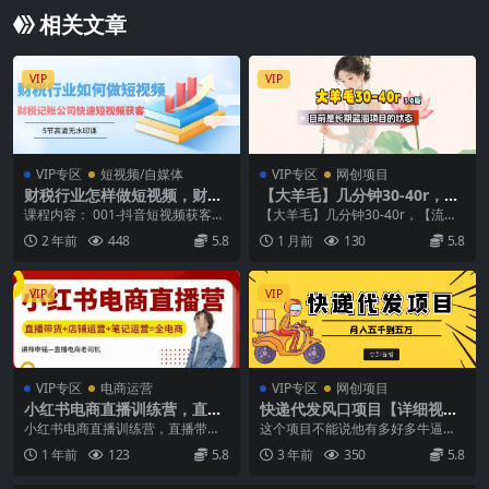
相关文章
VIP
VIP
VIP专区
短视频/自媒体
VIP专区
网创项目
财税行业怎样做短视频，财税
【大羊毛】几分钟30-40r，
记账公司快速短视频获客（5
【流量体联盟】，可以矩阵，
课程内容： 001-抖音短视频获客前
【大羊毛】几分钟30-40r，【流量
节高清无水印课）
操作无脑简单
言.mp4 002-1.seo关键词排名.m...
体联盟】，可以矩阵，操作无脑简
2 年前
448
5.8
1 月前
130
5.8
单 羊毛，线报...
VIP
VIP
VIP专区
电商运营
VIP专区
网创项目
小红书电商直播训练营，直播
快递代发风口项目【详细视频
带货+店铺运营+笔记运营
教程 代发渠道免费开户】
小红书电商直播训练营，直播带货
这个项目不能说他有多好多牛逼，
+店铺运营+笔记运营 课程内容： 2.
但是比起很多副业，这个项目还是
1 年前
123
5.8
3 年前
350
5.8
002 电脑...
非常靠谱的。 为什么...