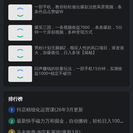
一部手机，教你轻松做出爆款治愈风景视频，条
条作品点赞破W
爆笑三国，一条视频收益7000 ，条条爆款，5分
钟一个原创视频，多种变现方式
男粉计划无脑躺Z，顺应人性的风口项目，谁发谁
火，加爆微信，日入多张【揭秘】
闷声赚钱的轻量玩法，一部手机15分钟，实测收
益1000+稳定不破功
排行榜
抖店精细化运营课(26年3月更新
1
最新快手磁力万和掘金，自动搬砖，轻松日入100-200，操作简单
2
马夫电商·淘宝私家班(更新3月)
3