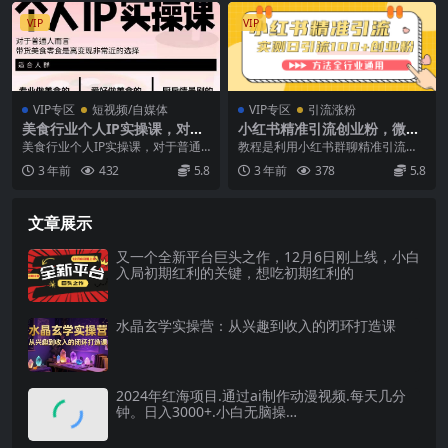
VIP
VIP
VIP专区
短视频/自媒体
VIP专区
引流涨粉
美食行业个人IP实操课，对于
小红书精准引流创业粉，微信
普通人而言，带货美食零食是
每天被动100 好友
美食行业个人IP实操课，对于普通
教程是利用小红书群聊精准引流创
离变现非常近的选择
人而言，带货美食零食是离变现非
业粉 方法是全行业通用！ 玩过小红
3 年前
432
5.8
3 年前
378
5.8
常近的选择 课程目...
书的都知道小红书...
文章展示
又一个全新平台巨头之作，12月6日刚上线，小白
入局初期红利的关键，想吃初期红利的
水晶玄学实操营：从兴趣到收入的闭环打造课
2024年红海项目.通过ai制作动漫视频.每天几分
钟。日入3000+.小白无脑操…