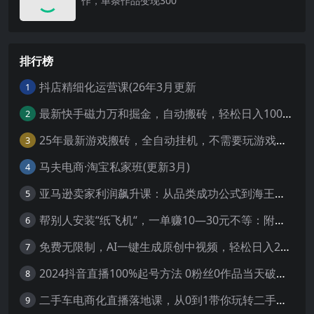
作，单条作品变现300
排行榜
抖店精细化运营课(26年3月更新
1
最新快手磁力万和掘金，自动搬砖，轻松日入100-200，操作简单
2
25年最新游戏搬砖，全自动挂机，不需要玩游戏，单手机操作日入300+
3
马夫电商·淘宝私家班(更新3月)
4
亚马逊卖家利润飙升课：从品类成功公式到海王打法，让每个SKU都成爆款一路飙升(更新26年3月
5
帮别人安装“纸飞机“，一单赚10—30元不等：附：免费节点
6
免费无限制，AI一键生成原创中视频，轻松日入2000+，超简单，可矩阵，…
7
2024抖音直播100%起号方法 0粉丝0作品当天破千人在线 多种变现方式
8
二手车电商化直播落地课，从0到1带你玩转二手车直播
9