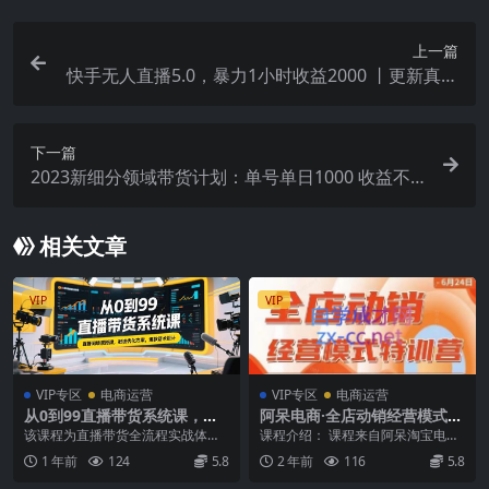
上一篇
快手无人直播5.0，暴力1小时收益2000 丨更新真人
直播玩法
下一篇
2023新细分领域带货计划：单号单日1000 收益不
难，每人可操作3-5个账号
相关文章
VIP
VIP
VIP专区
电商运营
VIP专区
电商运营
从0到99直播带货系统课，直
阿呆电商·全店动销经营模式特
播间场景搭建，数据优化方
训营(线下录音+思维导图)
该课程为直播带货全流程实战体
课程介绍： 课程来自阿呆淘宝电商
案，爆款话术设计
系，涵盖四大核心板块：1）账号基
的全店动销经营模式特训营，6.23-
1 年前
124
5.8
2 年前
116
5.8
础搭建（精选联盟开通...
6.24泉州...