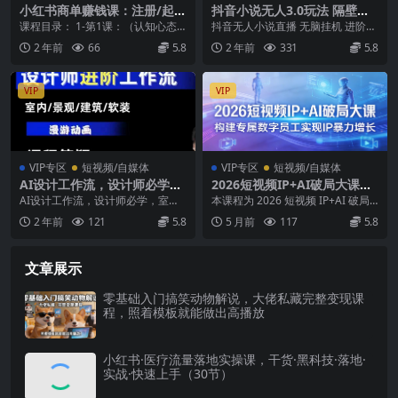
小红书商单赚钱课：注册/起
抖音小说无人3.0玩法 隔壁收
号/涨粉/开通蒲公英/变现赚钱
费1280 轻松日入500+
课程目录： 1-第1课：（认知心态
抖音无人小说直播 无脑挂机 进阶玩
(25节课)
课）为什么小红书商单适合大部分
法 配合防封手段干就完了
2 年前
66
5.8
2 年前
331
5.8
普通人变现赚钱？...
VIP
VIP
VIP专区
短视频/自媒体
VIP专区
短视频/自媒体
AI设计工作流，设计师必学，
2026短视频IP+AI破局大课，
室内/景观/建筑/软装类AI教学
构建专属数字员工实现IP暴力
AI设计工作流，设计师必学，室内/
本课程为 2026 短视频 IP+AI 破局
【基础+进阶】
增长
景观/建筑/软装类AI教学【基础+进
大课，3 月 20-22 日在杭州开...
2 年前
121
5.8
5 月前
117
5.8
阶】 包含...
文章展示
零基础入门搞笑动物解说，大佬私藏完整变现课
程，照着模板就能做出高播放
小红书·医疗流量落地实操课，干货·黑科技·落地·
实战·快速上手（30节）