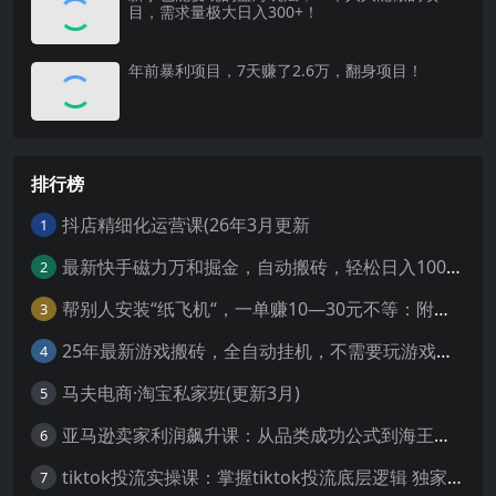
目，需求量极大日入300+！
年前暴利项目，7天赚了2.6万，翻身项目！
排行榜
抖店精细化运营课(26年3月更新
1
最新快手磁力万和掘金，自动搬砖，轻松日入100-200，操作简单
2
帮别人安装“纸飞机“，一单赚10—30元不等：附：免费节点
3
25年最新游戏搬砖，全自动挂机，不需要玩游戏，单手机操作日入300+
4
马夫电商·淘宝私家班(更新3月)
5
亚马逊卖家利润飙升课：从品类成功公式到海王打法，让每个SKU都成爆款一路飙升(更新26年3月
6
tiktok投流实操课：掌握tiktok投流底层逻辑 独家TK投流玩法
7