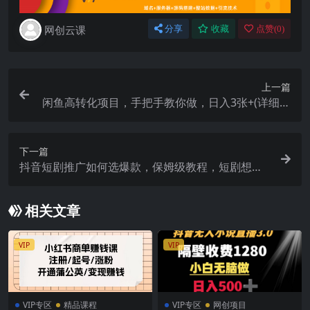
网创云课
分享
收藏
点赞(
0
)
上一篇
闲鱼高转化项目，手把手教你做，日入3张+(详细教
程+货源)
下一篇
抖音短剧推广如何选爆款，保姆级教程，短剧想爆
单，选剧是核心
相关文章
VIP
VIP
VIP专区
精品课程
VIP专区
网创项目