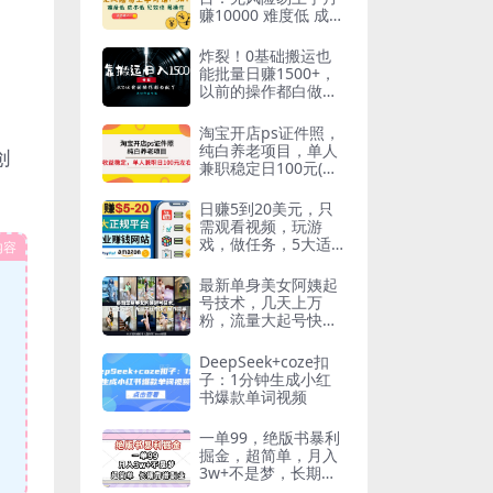
赚10000 难度低 成本
低 见效快 易操作
炸裂！0基础搬运也
能批量日赚1500+，
以前的操作都白做
了！
淘宝开店ps证件照，
纯白养老项目，单人
创
兼职稳定日100元(教
程 软件 素材)
日赚5到20美元，只
需观看视频，玩游
戏，做任务，5大适
内容
合业余赚钱的网站
最新单身美女阿姨起
号技术，几天上万
粉，流量大起号快，
制作简单
DeepSeek+coze扣
子：1分钟生成小红
书爆款单词视频
一单99，绝版书暴利
掘金，超简单，月入
3w+不是梦，长期靠
谱副业