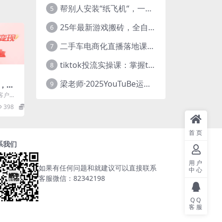
帮别人安装“纸飞机“，一单赚10—30元不等：附：免费节点
5
25年最新游戏搬砖，全自动挂机，不需要玩游戏，单手机操作日入300+
6
二手车电商化直播落地课，从0到1带你玩转二手车直播
7
tiktok投流实操课：掌握tiktok投流底层逻辑 独家TK投流玩法
8
梁老师·2025YouTuBe运营掘金指南
9
，冷
日赚5
客户定
英文
398
5.8
...
首页
系我们
用户
如果有任何问题和就建议可以直接联系
中心
客服微信：82342198
QQ
客服