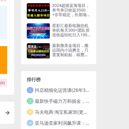
2024超级蓝海项目，
单号单日收益3500
+非常稳定，长期项
目
星影汇最新电脑挂机
单机每天300+团队管
道收益轻松日入1000
+
最新撸美金项目，搬
运国内小说爽文，只
需复制粘贴，稿费月
入2500+美金，新手
也能快速上手【揭
秘】
排行榜
(
0
)
抖店精细化运营课(26年3月更新
1
最新快手磁力万和掘金，自动搬砖，轻松日入100-200，操作简单
2
马夫电商·淘宝私家班(更新3月)
3
亚马逊卖家利润飙升课：从品类成功公式到海王打法，让每个SKU都成爆款一路飙升(更新26年3月
4