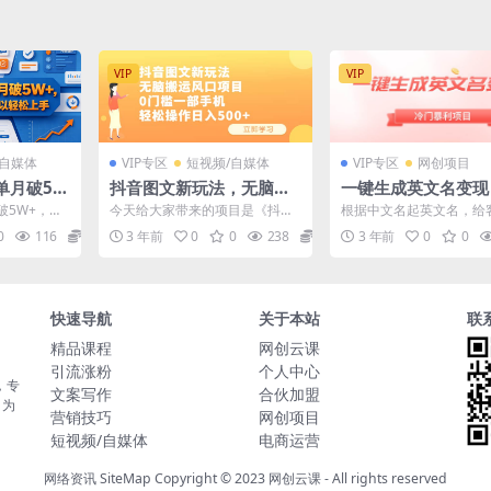
VIP
VIP
/自媒体
VIP专区
短视频/自媒体
VIP专区
网创项目
单月破5W
抖音图文新玩法，无脑搬
一键生成英文名变现
的人，也可
运风口项目，0门槛一部手
门暴利无门槛，轻松
破5W+，完
今天给大家带来的项目是《抖音
根据中文名起英文名，给
机轻松操作日入500
00
以轻松上手
图文新玩法，无脑搬运风口项
制一个和自己名字相似的
0
116
5.8
3 年前
0
0
238
5.8
3 年前
0
0
.
目，0门槛一部手机轻松操作...
名，目前这个项目比较冷门，
快速导航
关于本站
联
精品课程
网创云课
引流涨粉
个人中心
，专
文案写作
合伙加盟
，为
营销技巧
网创项目
短视频/自媒体
电商运营
网络资讯
SiteMap
Copyright © 2023
网创云课
- All rights reserved