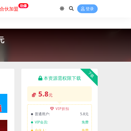
劲爆
合伙加盟
登录
元
下载
本资源需权限下载
5.8
元
VIP折扣
普通用户:
5.8元
VIP会员:
免费
合伙人:
免费