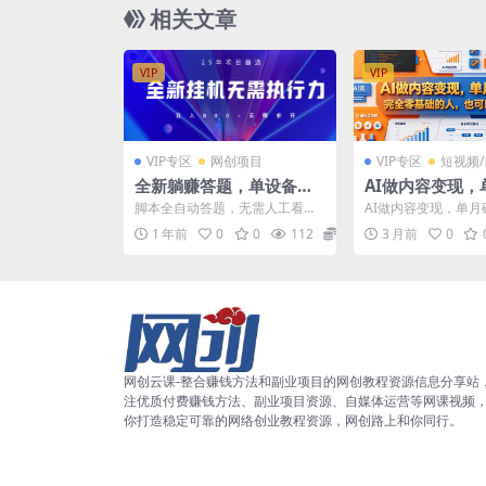
相关文章
VIP
VIP
VIP专区
网创项目
VIP专区
短视频
全新躺赚答题，单设备轻
AI做内容变现，
松日入800+，25年最牛逼
+，完全零基础
脚本全自动答题，无需人工看管
AI做内容变现，单月
的落地项目上线
以轻松上手
小白轻松上手，无限放大，有电
全零基础的人，也可
1 年前
0
0
112
5.8
3 月前
0
脑就可做 目前属于蓝海...
开门见山，不卖关子..
网创云课-整合赚钱方法和副业项目的网创教程资源信息分享站
注优质付费赚钱方法、副业项目资源、自媒体运营等网课视频
你打造稳定可靠的网络创业教程资源，网创路上和你同行。