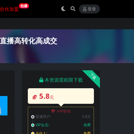
劲爆
合伙加盟
登录
转直播高转化高成交
下载
本资源需权限下载
5.8
元
VIP折扣
普通用户:
5.8元
VIP会员:
免费
合伙人:
免费