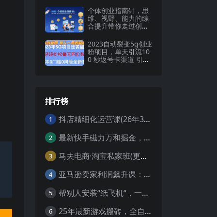
个体创业指南针，思
维、视野、能力的综
合提升带你走过创业
的0-1和1-10【音
频】
2023自动裂变5g创业
粉项目，单天引流10
0 秒返号卡渠道 引流
方法 变现话术
排行榜
抖店精细化运营课(26年3月更新
1
最新快手磁力万和掘金，自动搬砖，轻松日入100-200，操作简单
2
马夫电商·淘宝私家班(更新3月)
3
亚马逊卖家利润飙升课：从品类成功公式到海王打法，让每个SKU都成爆款一路飙升(更新26年3月
4
帮别人安装“纸飞机“，一单赚10—30元不等：附：免费节点
5
25年最新游戏搬砖，全自动挂机，不需要玩游戏，单手机操作日入300+
6