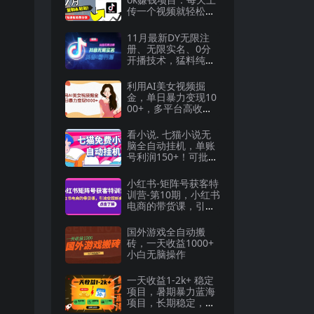
传一个视频就轻松月
入$43200美元
11月最新DY无限注
册、无限实名、0分
开播技术，猛料纯干
货
利用AI美女视频掘
金，单日暴力变现10
00+，多平台高收
益，小白跟着干就
完…
看小说. 七猫小说无
脑全自动挂机，单账
号利润150+！可批量
矩阵操作
小红书-矩阵号获客特
训营-第10期，小红书
电商的带货课，引流
变现新商机
国外游戏全自动搬
砖，一天收益1000+
小白无脑操作
一天收益1-2k+ 稳定
项目，暑期暴力蓝海
项目，长期稳定，人
人可做【揭秘】