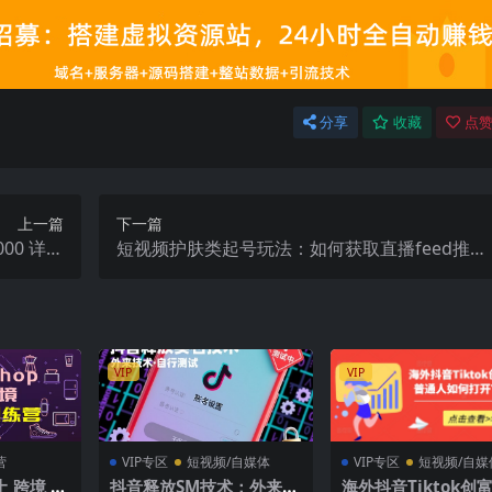
分享
收藏
点赞
上一篇
下一篇
00 详细
短视频护肤类起号玩法：如何获取直播feed推荐
教程
流
VIP
VIP
营
VIP专区
短视频/自媒体
VIP专区
短视频/自媒
本土 跨境 双
抖音释放SM技术：外来技
海外抖音Tiktok创