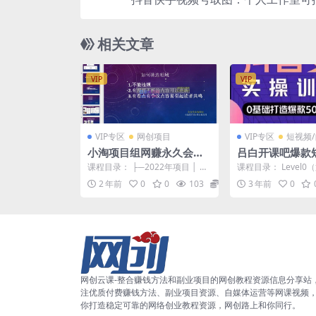
【保姆
相关文章
VIP
VIP
VIP专区
网创项目
VIP专区
短视频
小淘项目组网赚永久会员
吕白开课吧爆款
(更新10月)
速变现，0基础
课程目录： ├─2022年项目 │ │
课程目录： Level0（
频底层逻辑
21年原创网赚项目.txt │ │ │ ...
导读：开营仪式 理
2 年前
0
0
103
5.8
3 年前
0
理论：轻...
网创云课-整合赚钱方法和副业项目的网创教程资源信息分享站
注优质付费赚钱方法、副业项目资源、自媒体运营等网课视频
你打造稳定可靠的网络创业教程资源，网创路上和你同行。