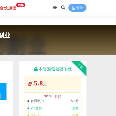
劲爆
合伙加盟
登录
副业
下载
本资源需权限下载
5.8
元
VIP折扣
普通用户:
5.8元
VIP会员:
免费
合伙人:
免费