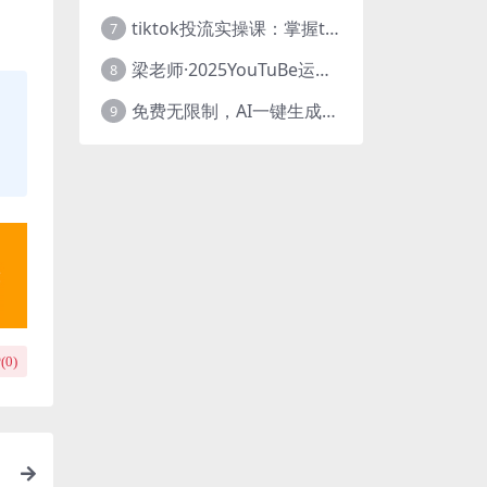
tiktok投流实操课：掌握tiktok投流底层逻辑 独家TK投流玩法
7
梁老师·2025YouTuBe运营掘金指南
8
免费无限制，AI一键生成原创中视频，轻松日入2000+，超简单，可矩阵，…
9
(
0
)