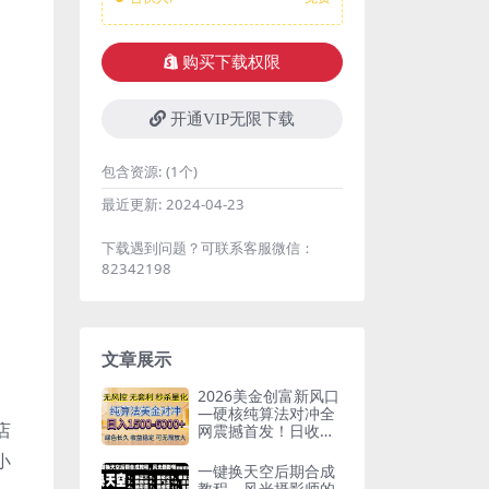
购买下载权限
开通VIP无限下载
包含资源:
(1个)
最近更新:
2024-04-23
下载遇到问题？可联系客服微信：
82342198
文章展示
2026美金创富新风口
—硬核纯算法对冲全
店
网震撼首发！日收益
1500-6000+，项目绿
小
色长久
一键换天空后期合成
教程，风光摄影师的