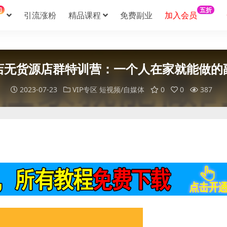
门
五折
引流涨粉
精品课程
免费副业
加入会员
店无货源店群特训营：一个人在家就能做的
2023-07-23
VIP专区
短视频/自媒体
0
0
387