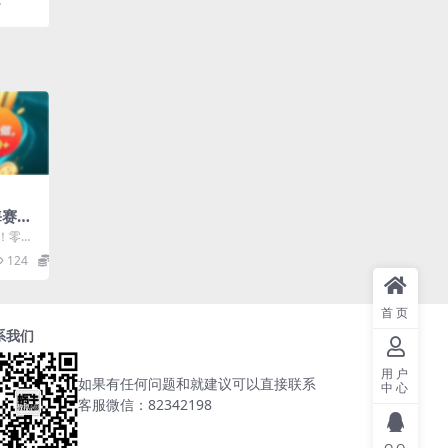
海赛
上
！零门
限2W
频收益
124
5.8
首页
系我们
用户
如果有任何问题和就建议可以直接联系
中心
客服微信：82342198