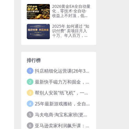
2026黄金EA全自动量
化，零技术·全自动·
收益上不封顶，低门
槛日入500+
2025年 如何通过 “知
识付费” 卖项目月入
十万、年入百万，布
局2025与…
排行榜
抖店精细化运营课(26年3月更新
1
最新快手磁力万和掘金，自动搬砖，轻松日入100-200，操作简单
2
帮别人安装“纸飞机“，一单赚10—30元不等：附：免费节点
3
25年最新游戏搬砖，全自动挂机，不需要玩游戏，单手机操作日入300+
4
马夫电商·淘宝私家班(更新3月)
5
亚马逊卖家利润飙升课：从品类成功公式到海王打法，让每个SKU都成爆款一路飙升(更新26年3月
6