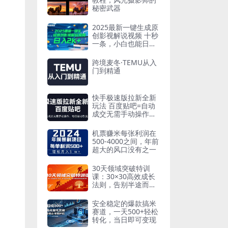
秘密武器
2025最新一键生成原
创影视解说视频 十秒
一条，小白也能日入
2k+【揭秘】
跨境麦冬·TEMU从入
门到精通
快手极速版拉新全新
玩法 百度贴吧=自动
成交无需手动操作，
每日被动引流无数
机票赚米每张利润在
500-4000之间，年前
超大的风口没有之一
30天领域突破特训
课：30×30高效成长
法则，告别半途而
废，在任意领域快速
深耕见效
安全稳定的爆款搞米
赛道，一天500+轻松
转化，当日即可变现