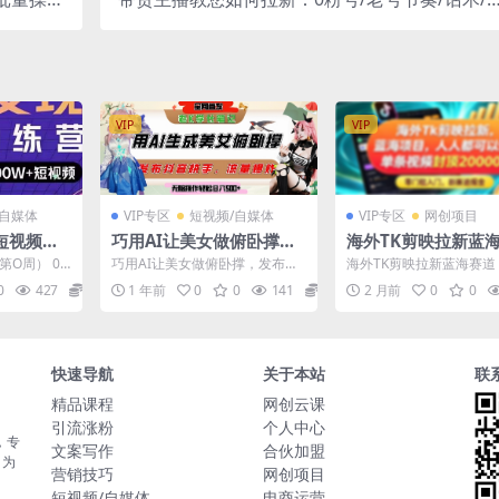
级教程】
播感/流量，实操分享
VIP
VIP
/自媒体
VIP专区
短视频/自媒体
VIP专区
网创项目
短视频快
巧用AI让美女做俯卧撑，
海外TK剪映拉新蓝
掌握爆款视
发布社交平台轻松涨粉变
道！零门槛普通人可
第O周） 0.
巧用AI让美女做俯卧撑，发布社
海外TK剪映拉新蓝海赛道
现，流量爆炸，挂抖音橱
手，单条视频收益上
论：剪映入门
交平台轻松涨粉变现，流量爆
槛普通人可上手，单条视
0
427
5.8
1 年前
0
0
141
5.8
2 月前
0
0
炸，挂抖音橱窗卖货，轻松...
上限2W+ 项目介绍：...
窗卖货，轻松实现日收入5
+
张
快速导航
关于本站
联
精品课程
网创云课
引流涨粉
个人中心
，专
文案写作
合伙加盟
，为
营销技巧
网创项目
短视频/自媒体
电商运营