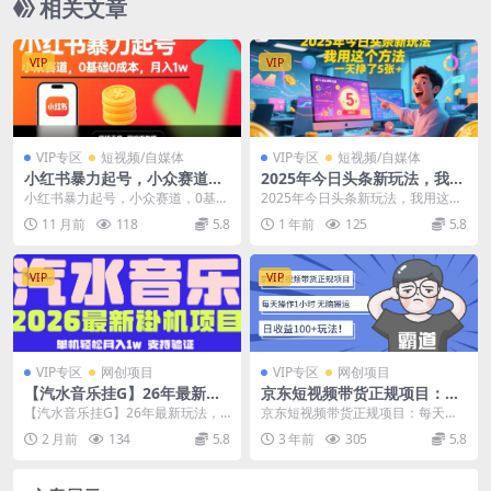
相关文章
VIP
VIP
VIP专区
短视频/自媒体
VIP专区
短视频/自媒体
小红书暴力起号，小众赛道，
2025年今日头条新玩法，我用
0基础0成本，月入1w
这个方法，一天挣了5张+
小红书暴力起号，小众赛道，0基础
2025年今日头条新玩法，我用这个
0成本，月入1w 这个项目操作起来
方法，一天挣了5张+ 项目介绍： 最
11 月前
118
5.8
1 年前
125
5.8
非常的简单，我...
近没怎么发...
VIP
VIP
VIP专区
网创项目
VIP专区
网创项目
【汽水音乐挂G】26年最新玩
京东短视频带货正规项目：每
法，全自动运行，可矩阵放
天操作1小时无脑搬运日收益1
【汽水音乐挂G】26年最新玩法，
京东短视频带货正规项目：每天操
大，月收5000-1W，独家技术
00 玩法！
全自动运行，可矩阵放大，月收50
作1小时无脑搬运日收益100 玩法！
2 月前
134
5.8
3 年前
305
5.8
【揭秘】
00-1W，独家...
课程介绍： ...