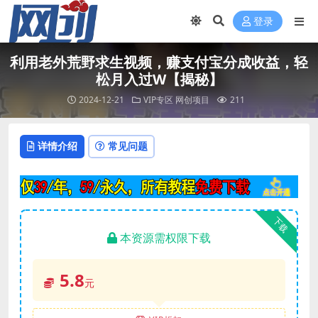
登录
利用老外荒野求生视频，赚支付宝分成收益，轻
松月入过W【揭秘】
2024-12-21
VIP专区
网创项目
211
详情介绍
常见问题
下载
本资源需权限下载
5.8
元