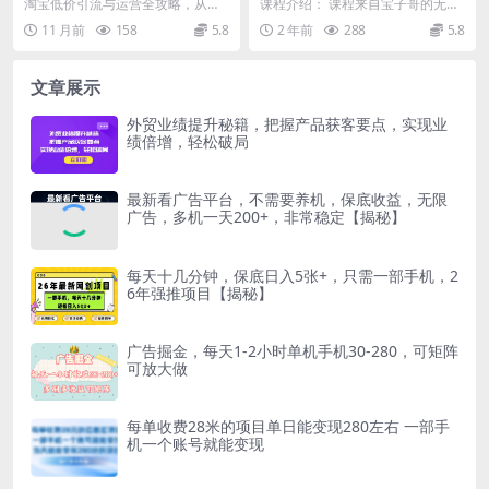
从零开始掌握流量密码
技术(更新9月)
淘宝低价引流与运营全攻略，从零
课程介绍： 课程来自宝子哥的无人
开始掌握流量密码 课程介绍： 本课
直播课程，非实时防风技术，无人
11 月前
158
5.8
2 年前
288
5.8
程聚焦淘宝运营核...
半无人直播。 视频...
文章展示
外贸业绩提升秘籍，把握产品获客要点，实现业
绩倍增，轻松破局
最新看广告平台，不需要养机，保底收益，无限
广告，多机一天200+，非常稳定【揭秘】
每天十几分钟，保底日入5张+，只需一部手机，2
6年强推项目【揭秘】
广告掘金，每天1-2小时单机手机30-280，可矩阵
可放大做
每单收费28米的项目单日能变现280左右 一部手
机一个账号就能变现