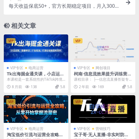
每天收益保底50+，官方长期稳定项目，月入3000
没问题【揭秘】
相关文章
VIP
VIP
VIP专区
电商运营
VIP专区
网创项目
Tk出海掘金通关课，小店运
柯南·信息流效果提升训练营
营、直播带货、广告投流，打
(更新12月)
本课程是一套系统性的TikTok跨境
课程目录： ├─信息流直播答疑专
通全链路盈利闭环
电商全链路实战教程，旨在帮助学
栏 │ 01.2月份 上 直播答疑专场 │ 0
8 月前
138
5.8
2 年前
169
5.8
员从零开始打通...
2...
VIP
VIP
VIP专区
电商运营
VIP专区
营销技巧
淘宝低价引流与运营全攻略，
宝子哥·无人直播-非实时防风