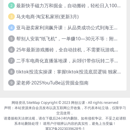
最新快手磁力万和掘金，自动搬砖，轻松日入100-200，操作简单
2
马夫电商·淘宝私家班(更新3月)
3
亚马逊卖家利润飙升课：从品类成功公式到海王打法，让每个SKU都成爆款一路飙升(更新26年3月
4
帮别人安装“纸飞机“，一单赚10—30元不等：附：免费节点
5
25年最新游戏搬砖，全自动挂机，不需要玩游戏，单手机操作日入300+
6
二手车电商化直播落地课，从0到1带你玩转二手车直播
7
tiktok投流实操课：掌握tiktok投流底层逻辑 独家TK投流玩法
8
梁老师·2025YouTuBe运营掘金指南
9
网络资讯
SiteMap
Copyright © 2023
网创云课
- All rights reserved
声明：本站资源来自会员发布以及互联网公开收集，不代表本站立场，仅限学习
交流使用，
请遵循相关法律法规，请在下载后24小时内删除。如有侵权争议、不妥之处请联
系本站删除处理！ 请用户仔细辨认内容的真实性，避免上当受骗！
冀ICP备2023039628号-1