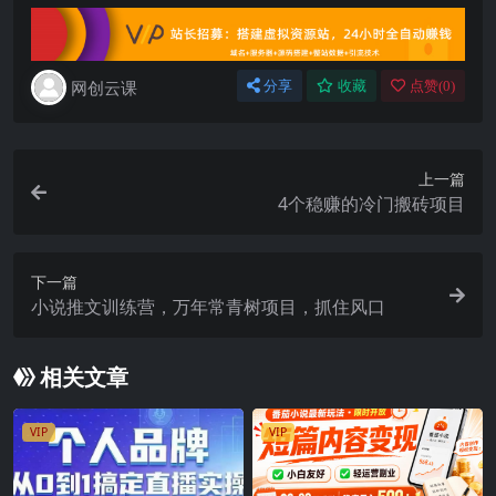
网创云课
分享
收藏
点赞(
0
)
上一篇
4个稳赚的冷门搬砖项目
下一篇
小说推文训练营，万年常青树项目，抓住风口
相关文章
VIP
VIP