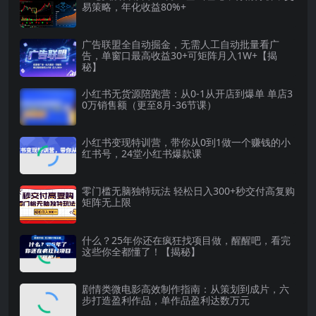
易策略，年化收益80%+
广告联盟全自动掘金，无需人工自动批量看广
告，单窗口最高收益30+可矩阵月入1W+【揭
秘】
小红书无货源陪跑营：从0-1从开店到爆单 单店3
0万销售额（更至8月-36节课）
小红书变现特训营，带你从0到1做一个赚钱的小
红书号，24堂小红书爆款课
零门槛无脑独特玩法 轻松日入300+秒交付高复购
矩阵无上限
什么？25年你还在疯狂找项目做，醒醒吧，看完
这些你全都懂了！【揭秘】
剧情类微电影高效制作指南：从策划到成片，六
步打造盈利作品，单作品盈利达数万元