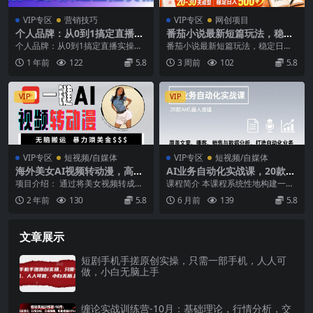
VIP专区
营销技巧
VIP专区
网创项目
个人品牌：从0到1搞定直播实
番茄小说最新短篇玩法，稳定
操，用直播为你的个人品牌赋
日入500+！副业必看，小白可
个人品牌：从0到1搞定直播实操，
番茄小说最新短篇玩法，稳定日入5
能，六大实操板块，放大个人
玩，限时开放【揭秘】
用直播为你的个人品牌赋能，六大
00+！副业必看，小白可玩，限时
1 年前
122
5.8
3 周前
102
5.8
影响力
实操板块，放大个人...
开放【揭秘】 项...
VIP
VIP
VIP专区
短视频/自媒体
VIP专区
短视频/自媒体
海外美女AI视频转动漫，高收
AI业务自动化实战课，20款AI
益暴力搬运，新手福音，轻松
机器人搭建，覆盖文案、播
项目介绍： 通过将美女视频转成漫
课程简介 本课程系统性地构建一个
赚美金
客、销售与数据分析，打造自
画效果，带来全新的视觉享受，能
由20多款AI机器人组成的“梦幻团
2 年前
130
5.8
6 月前
139
5.8
动化业务
够博人眼球。轻松获...
队”，全面覆盖...
文章展示
短剧手机手搓原创实操，只需一部手机，人人可
做，小白无脑上手
缠论实战训练营-10月：基础理论，行情分析，交