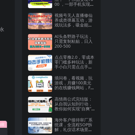
00 ，一部手机实现月
入过万
视频号无人直播修仙
养成类弹幕互动，游
戏玩法多，吸金能力
永
强，自带流量加成
AI头条野路子玩法，
只需复制粘贴，日入
200-500
点点零撸2.0，零成本
零门槛多种玩法，新
手小白只需点点手机
即可轻松赚零花钱
填问卷，看视频，玩
游戏，月赚100美元
的在线赚钱网站，Fre
eCash赚钱技巧
高情商公式完结版：
从自我认知到行动，
教你如何实现“自爽”
和高效成事
海外客户接待审厂系
内容
统课，全流程SOP拆
解，礼仪话术场景应
对一站式实战教学