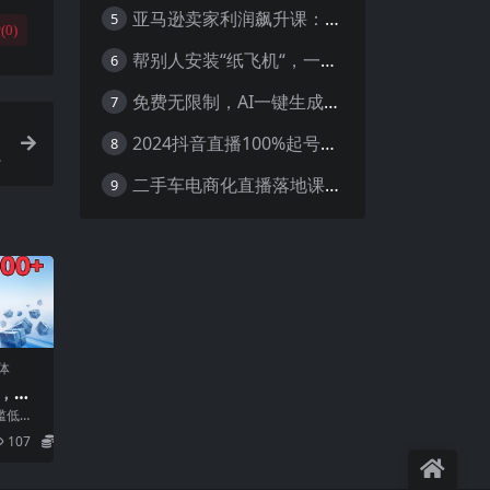
亚马逊卖家利润飙升课：从品类成功公式到海王打法，让每个SKU都成爆款一路飙升(更新26年3月
5
(
0
)
帮别人安装“纸飞机“，一单赚10—30元不等：附：免费节点
6
免费无限制，AI一键生成原创中视频，轻松日入2000+，超简单，可矩阵，…
7
2024抖音直播100%起号方法 0粉丝0作品当天破千人在线 多种变现方式
8
二手车电商化直播落地课，从0到1带你玩转二手车直播
9
体
粉，门
账号
槛低操
布一个
107
5.8