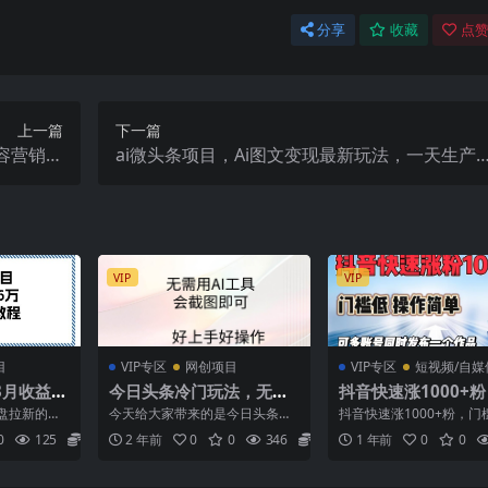
分享
收藏
点赞
上一篇
下一篇
容营销，
ai微头条项目，Ai图文变现最新玩法，一天生产
引流获客
上千条文章，每篇过原创的玩法
VIP
VIP
目
VIP专区
网创项目
VIP专区
短视频/自媒
3月收益超
今日头条冷门玩法，无需
抖音快速涨1000+
通教程
用AI工具，会截图即可。
槛低操作简单，可多
盘拉新的世
今天给大家带来的是今日头条的
抖音快速涨1000+粉，门
门槛低好操作好上手，
同时发布一个作品
社群营销和
冷门玩法，是我自己研究出来
作简单，可多账号同时发
0
125
5.8
2 年前
0
0
346
5.8
1 年前
0
0
三...
的，只需要会截图即可，不需...
作品 在抖音上起号目...
日…