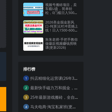
视频号搬砖项目，卖
车载U盘，简单轻
松，0门槛日入500
（附831G素材）
2026美金掘金新风
口-纯算法对冲震撼上
线！日入1500-6000
+，长久合规稳健，
轻松摆脱死工资，…
朱朱老师·手把手教你
做爆款视频赚钱剪映
课(更新2026)
排行榜
抖店精细化运营课(26年3月更新
1
最新快手磁力万和掘金，自动搬砖，轻松日入100-200，操作简单
2
25年最新游戏搬砖，全自动挂机，不需要玩游戏，单手机操作日入300+
3
马夫电商·淘宝私家班(更新3月)
4