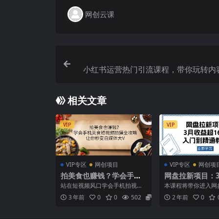
网创云课
小红书运营热门引流课程，带你玩转内
轻松
相关文章
VIP
VIP
VIP专区
网创项目
VIP专区
网创项
拍美食也赚钱？学会手机
网盘拉新项目：
美食短视频拍摄全攻略，
16万，入门到精
站在短视频风口学会手机拍视频
本课程将带你进入网
让你秒变自媒体大V
课程目录： 1剪映的功能概述以
界，专注于如何通过
3 年前
0
0
502
5.8
2 年前
0
及版本参数设置.mp...
网盘项目赚取佣金，短短