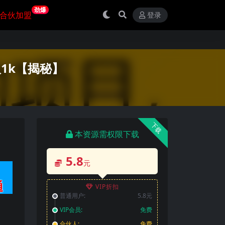
劲爆
合伙加盟
登录
1k【揭秘】
下载
本资源需权限下载
5.8
元
VIP折扣
普通用户:
5.8元
VIP会员:
免费
合伙人:
免费