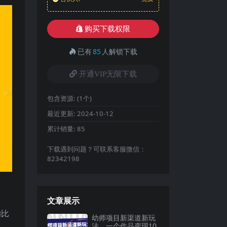
购买下载权限
已有
85
人解锁下载
开通VIP无限下载
包含资源:
(1个)
最近更新:
2024-10-12
累计销量:
85
下载遇到问题？可联系客服微信：
82342198
文章展示
的比
幼师项目新渠道新玩
法，一个作品变现10