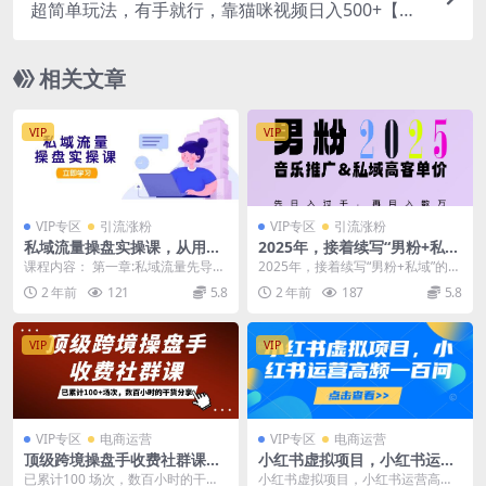
超简单玩法，有手就行，靠猫咪视频日入500+【揭
秘】
相关文章
VIP
VIP
VIP专区
引流涨粉
VIP专区
引流涨粉
私域流量操盘实操课，从用户
2025年，接着续写“男粉+私
调研到成交变现，打造可落地
域”的辉煌，大展全新玩法的风
课程内容： 第一章:私域流量先导课
2025年，接着续写“男粉+私域”的辉
的私域引流策略
采，日入1k+轻轻松松
第二章:私域流量认知与布局 第三
煌，大展全新玩法的风采，日入1k
2 年前
121
5.8
2 年前
187
5.8
章:私域用户...
+轻轻松松...
VIP
VIP
VIP专区
电商运营
VIP专区
电商运营
顶级跨境操盘手收费社群课：
小红书虚拟项目，小红书运营
已累计100 场次，数百小时的
高频一百问【文档】
已累计100 场次，数百小时的干货
小红书虚拟项目，小红书运营高频