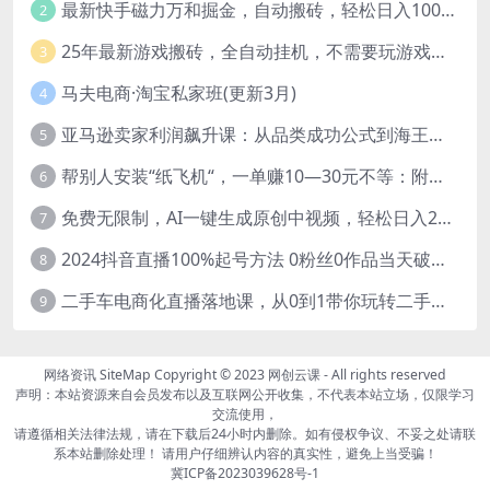
最新快手磁力万和掘金，自动搬砖，轻松日入100-200，操作简单
2
25年最新游戏搬砖，全自动挂机，不需要玩游戏，单手机操作日入300+
3
马夫电商·淘宝私家班(更新3月)
4
亚马逊卖家利润飙升课：从品类成功公式到海王打法，让每个SKU都成爆款一路飙升(更新26年3月
5
帮别人安装“纸飞机“，一单赚10—30元不等：附：免费节点
6
免费无限制，AI一键生成原创中视频，轻松日入2000+，超简单，可矩阵，…
7
2024抖音直播100%起号方法 0粉丝0作品当天破千人在线 多种变现方式
8
二手车电商化直播落地课，从0到1带你玩转二手车直播
9
网络资讯
SiteMap
Copyright © 2023
网创云课
- All rights reserved
声明：本站资源来自会员发布以及互联网公开收集，不代表本站立场，仅限学习
交流使用，
请遵循相关法律法规，请在下载后24小时内删除。如有侵权争议、不妥之处请联
系本站删除处理！ 请用户仔细辨认内容的真实性，避免上当受骗！
冀ICP备2023039628号-1