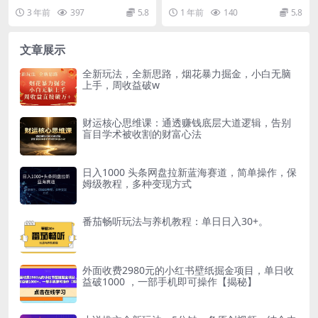
干货分享！
（以下是部分精选分享主题） Face
一百问【文档】 项目介绍： 最近学
3 年前
397
5.8
1 年前
140
5.8
book...
到得一个非常好得...
文章展示
全新玩法，全新思路，烟花暴力掘金，小白无脑
上手，周收益破w
财运核心思维课：通透赚钱底层大道逻辑，告别
盲目学术被收割的财富心法
日入1000 头条网盘拉新蓝海赛道，简单操作，保
姆级教程，多种变现方式
番茄畅听玩法与养机教程：单日日入30+。
外面收费2980元的小红书壁纸掘金项目，单日收
益破1000 ，一部手机即可操作【揭秘】