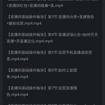
+直播间红包+直播间镜像+直,mp4
【直播间基础操作板块】第3节:直播间分类+直播预告
+建粉丝群,mp4.mp4
【直播间基础操作板块】第4节:直播进场公告+如何开关
直播+开直播定位,mp4.mp4
【直播间基础操作板块】第5节:设置手机直播虚拟背
景,mp4.mp4
【直播间基础操作板块】第6节:如何上架团
单,mp4.mp4
【直播间基础操作板块】第7节:设置直播预
告,mp4.mp4