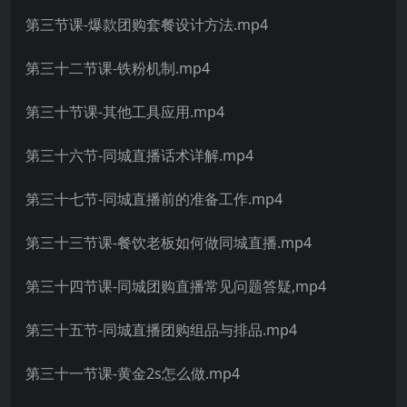
第三节课-爆款团购套餐设计方法.mp4
第三十二节课-铁粉机制.mp4
第三十节课-其他工具应用.mp4
第三十六节-同城直播话术详解.mp4
第三十七节-同城直播前的准备工作.mp4
第三十三节课-餐饮老板如何做同城直播.mp4
第三十四节课-同城团购直播常见问题答疑,mp4
第三十五节-同城直播团购组品与排品.mp4
第三十一节课-黄金2s怎么做.mp4