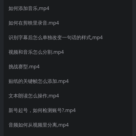
如何添加音乐,mp4
如何在剪映里录音.mp4
识别字幕后怎么单独改变一句话的样式,mp4
视频和音乐怎么分割.mp4
挑战赛型.mp4
贴纸的关键帧怎么添加.mp4
文本朗读怎么操作,mp4
新号起号，如何检测账号?.mp4
音频如何从视频里分离,mp4