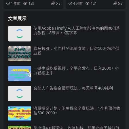
四步法实战
从平面到三维，助你进阶专业
流程，包含产品上架和经营规划两
期・Blender 全能班，以 “A...
1 年前
129
5.8
4 月前
124
5.8
品牌设计师
大模块。上架部分涵盖...
文章展示
使用Adobe Firefly AI人工智能转变您的图像创造
力教程-18节课-中英字幕
喜马拉雅，小而精的流量赛道，日进500+精准创
业粉
一键生成吃瓜视频，全平台发布，日入2000+ 小
白轻松上手
合伙人广告撸金最新玩法，每天单号400纯利
流量掘金计划，闲鱼掘金全案玩法，1个月预估收
益500-2000+
熊出没4.0新玩法，软件加持，新手小白无脑矩阵