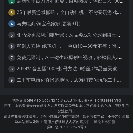
最新快手磁力万和掘金，自动搬砖，轻松日入100-200，操作简单
2
25年最新游戏搬砖，全自动挂机，不需要玩游戏，单手机操作日入300+
3
马夫电商·淘宝私家班(更新3月)
4
亚马逊卖家利润飙升课：从品类成功公式到海王打法，让每个SKU都成爆款一路飙升(更新26年3月
5
帮别人安装“纸飞机“，一单赚10—30元不等：附：免费节点
6
免费无限制，AI一键生成原创中视频，轻松日入2000+，超简单，可矩阵，…
7
2024抖音直播100%起号方法 0粉丝0作品当天破千人在线 多种变现方式
8
二手车电商化直播落地课，从0到1带你玩转二手车直播
9
网络资讯
SiteMap
Copyright © 2023
网创云课
- All rights reserved
声明：本站资源来自会员发布以及互联网公开收集，不代表本站立场，仅限学习
交流使用，
请遵循相关法律法规，请在下载后24小时内删除。如有侵权争议、不妥之处请联
系本站删除处理！ 请用户仔细辨认内容的真实性，避免上当受骗！
冀ICP备2023039628号-1