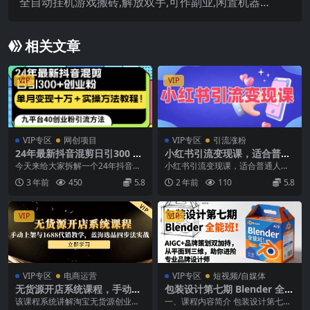
全自动挂机游戏搬砖,解放双手,可作副业,闲置机器
实现躺赚500+
相关文章
VIP
VIP
VIP专区
网创项目
VIP专区
引流涨粉
24年最新抖音混剪日引300 创
小红书引流变现课，​适合普通
业粉“割韭菜”单月变现十万 实
人变现的5种方式
今天来给大家拆解一个24年抖音搬
小红书引流变现课，​适合普通人变
操教程！
运引流创业粉的最新教程，之前抖
现的5种方式 课程内容： 01.01课普
3 年前
450
5.8
2 年前
110
5.8
音项目拆解视频被限...
通人做小...
VIP
VIP
VIP专区
电商运营
VIP专区
短视频/自媒体
无货源开店系统课程，手动上
包装设计第七期 Blender 全能
架与1688代销教学，蓝海选品
班！AIGC+品牌策划双加持，
该课程系统讲解淘宝无货源创业全
一、课程内容简介 包装设计第七