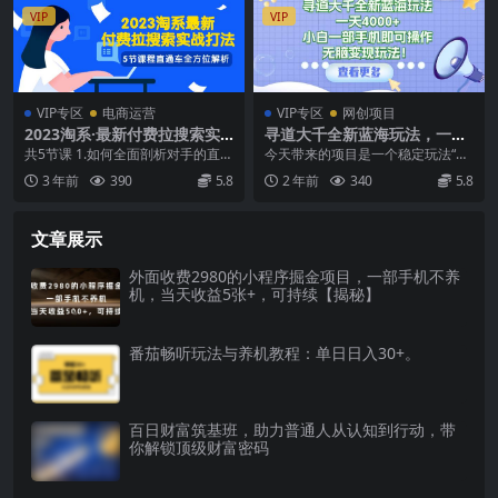
VIP
VIP
VIP专区
电商运营
VIP专区
网创项目
2023淘系·最新付费拉搜索实
寻道大千全新蓝海玩法，一天
战打法，5节课程直通车全方
4000+，小白一部手机即可操
共5节课 1.如何全面剖析对手的直通
今天带来的项目是一个稳定玩法“寻
位解析
作，无脑变现玩法！
车？ 2.通过直通车表现判断打法 3.
道大千全新蓝海玩法，一天4000
3 年前
390
5.8
2 年前
340
5.8
不同策...
+，小白一部手机...
文章展示
外面收费2980的小程序掘金项目，一部手机不养
机，当天收益5张+，可持续【揭秘】
番茄畅听玩法与养机教程：单日日入30+。
百日财富筑基班，助力普通人从认知到行动，带
你解锁顶级财富密码