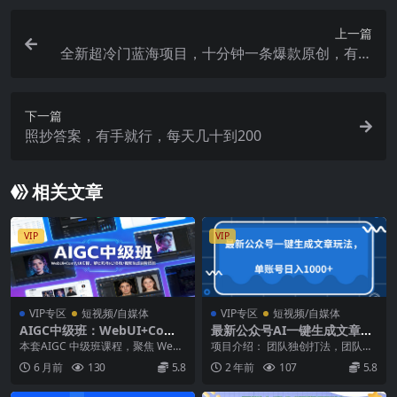
上一篇
全新超冷门蓝海项目，十分钟一条爆款原创，有人
靠这个月入2w＋
下一篇
照抄答案，有手就行，每天几十到200
相关文章
VIP
VIP
VIP专区
短视频/自媒体
VIP专区
短视频/自媒体
AIGC中级班：WebUI+Comf
最新公众号AI一键生成文章玩
yUI实操，解锁风格化/换脸/
法，单帐号日入1000+
本套AIGC 中级班课程，聚焦 Web
项目介绍： 团队独创打法，团队自
视频生成进阶技能
UI 与 ComfyUI 两大核心工具的进...
己研发的插件，利用插件实现文章
6 月前
130
5.8
2 年前
107
5.8
采集，然后AI一键...