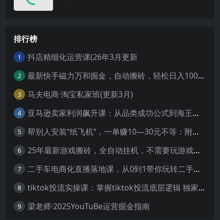
排行榜
抖店精细化运营课(26年3月更新
1
最新快手磁力万和掘金，自动搬砖，轻松日入100-200，操作简单
2
马夫电商·淘宝私家班(更新3月)
3
亚马逊卖家利润飙升课：从品类成功公式到海王打法，让每个SKU都成爆款一路飙升(更新26年3月
4
帮别人安装“纸飞机“，一单赚10—30元不等：附：免费节点
5
25年最新游戏搬砖，全自动挂机，不需要玩游戏，单手机操作日入300+
6
二手车电商化直播落地课，从0到1带你玩转二手车直播
7
tiktok投流实操课：掌握tiktok投流底层逻辑 独家TK投流玩法
8
梁老师·2025YouTuBe运营掘金指南
9