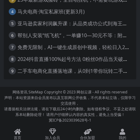
马夫电商·淘宝私家班(更新3月)
4
亚马逊卖家利润飙升课：从品类成功公式到海王打法，让每个SKU都成爆款一路飙升(更新26年3月
5
帮别人安装“纸飞机“，一单赚10—30元不等：附：免费节点
6
免费无限制，AI一键生成原创中视频，轻松日入2000+，超简单，可矩阵，…
7
2024抖音直播100%起号方法 0粉丝0作品当天破千人在线 多种变现方式
8
二手车电商化直播落地课，从0到1带你玩转二手车直播
9
网络资讯
SiteMap
Copyright © 2023
网创云课
- All rights reserved
声明：本站资源来自会员发布以及互联网公开收集，不代表本站立场，仅限学习
交流使用，
请遵循相关法律法规，请在下载后24小时内删除。如有侵权争议、不妥之处请联
系本站删除处理！ 请用户仔细辨认内容的真实性，避免上当受骗！
冀ICP备2023039628号-1
首页
加入会员
合伙加盟
我的