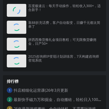
百度极速云：每天手动操作，轻松收入300+，适
合新手！
靠88折充话费，客户自动裂变，日赚千元都太简
单了
拼西西撸货撸礼金项目教程；可无限撸货赚佣
金，日产50+
2025咨询师IP变现计划训练营，7天构建咨询师
变现系统
排行榜
抖店精细化运营课(26年3月更新
1
最新快手磁力万和掘金，自动搬砖，轻松日入100-200，操作简单
2
25年最新游戏搬砖，全自动挂机，不需要玩游戏，单手机操作日入300+
3