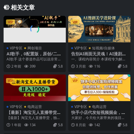
相关文章
VIP
VIP
VIP专区
网创项目
VIP专区
短视频/自媒体
AI歌手，0配置版，原创/二
告别AI画面无灵魂！AI漫剧美
创，单作品播放千百万，多平
学进阶课，艺术史+影视语言+
AI歌手 这个赛道作品可以说非常容
一、课程内容简介 本课程专为解决
台累计，月入20000+
AI提示词全教学
易爆火（同时兼具一定技术门槛而
AI作品缺乏电影感与高级感的痛
2 年前
399
5.8
3 月前
116
5.8
很好的筛选一批同...
点。课程通过七大进...
VIP
VIP
VIP专区
电商运营
VIP专区
电商运营
【最新】淘宝无人直播带货，
快手小店代发短视频掘金，你
独家技术，无违规无封号，操
只提供账号，全程我们代运
【最新】淘宝无人直播带货，独家
大家好，今天给大家带来的项目是
作简单，长期稳定，日入几张
营，单号日入300+轻轻松松
技术，无违规无封号，操作简单，
快手带货代运营项目，项目非常非
1 年前
134
5.8
8 月前
142
5.8
【揭秘】
长期稳定，日入几张【...
常简单，视频教程是还...