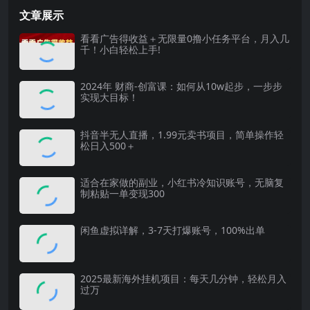
文章展示
看看广告得收益＋无限量0撸小任务平台，月入几
千！小白轻松上手!
2024年 财商-创富课：如何从10w起步，一步步
实现大目标！
抖音半无人直播，1.99元卖书项目，简单操作轻
松日入500＋
适合在家做的副业，小红书冷知识账号，无脑复
制粘贴一单变现300
闲鱼虚拟详解，3-7天打爆账号，100%出单
2025最新海外挂机项目：每天几分钟，轻松月入
过万