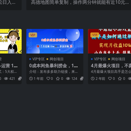
松日入20
高德地图简单复制，操作两分钟就能有近10元的
聊天就行
收益，日入500+，无上限
VIP
VIP
营
VIP专区
网创项目
VIP专区
网创项目
运营 14
0成本闲鱼暴利捞金，1个
4月最爆火项目，不
据化知
月狂赚10W+，秒发秒赚
播小游戏，来看高手
1式：5大权重
介绍：发布多多助力链接，来帮
4月最爆火项目高手是怎
成长为高
新玩法
么赚钱的，每天收益3
么能够获取
砍价，人家下单给你口令，你复
的，一天收益3800+ 这
0
421
5.8
1 年前
0
0
124
5.8
2 年前
0
0
制口令到网站上下单赚差价...
盘的一个项目，非常...
0…