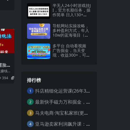
半无人24小时游戏挂J
I，官方长期任务，操
作简单 日入130+
【揭秘】
导航网站实操攻略，
多种盈利方式，年入
10w的蓝海项目（附
搭建教学 源码）
多平台 自动看视频
广告掘金，当天变
现，收益300+，可矩
阵放大操作
露脸直
是怎
么赚钱
80
是穷人翻
394
5.8
排行榜
抖店精细化运营课(26年3月更新
1
最新快手磁力万和掘金，自动搬砖，轻松日入100-200，操作简单
2
马夫电商·淘宝私家班(更新3月)
3
亚马逊卖家利润飙升课：从品类成功公式到海王打法，让每个SKU都成爆款一路飙升(更新26年3月
4