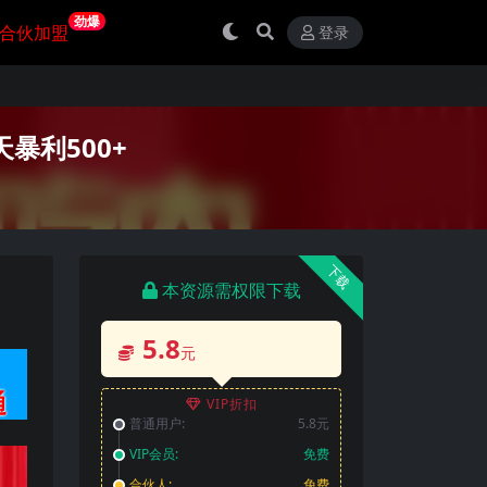
劲爆
合伙加盟
登录
暴利500+
下载
本资源需权限下载
5.8
元
VIP折扣
普通用户:
5.8元
VIP会员:
免费
合伙人:
免费