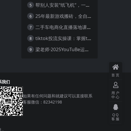
帮别人安装“纸飞机“，一单赚10—30元不等：附：免费节点
5
25年最新游戏搬砖，全自动挂机，不需要玩游戏，单手机操作日入300+
6
二手车电商化直播落地课，从0到1带你玩转二手车直播
7
tiktok投流实操课：掌握tiktok投流底层逻辑 独家TK投流玩法
8
梁老师·2025YouTuBe运营掘金指南
9
首页
系我们
用户
如果有任何问题和就建议可以直接联系
中心
客服微信：82342198
QQ
客服
用，