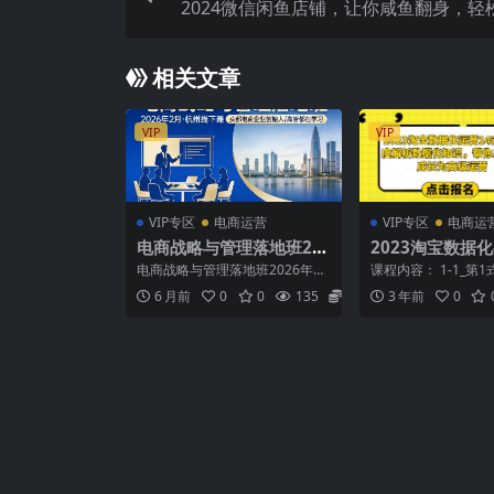
2024微信闲鱼店铺，让你咸鱼翻身，轻
00+，无脑操作，会
相关文章
VIP
VIP
VIP专区
电商运营
VIP专区
电商运
电商战略与管理落地班20
2023淘宝数据化-
26年2月份杭州线下课，
式，深度解析数
电商战略与管理落地班2026年2
课程内容： 1-1_第
头部电商企业创始人高管
识，帮你从小白
月份杭州线下课，头部电商企业
维度，让你知道做什
6 月前
0
0
135
5.8
3 年前
0
创始人高管都在学习 ...
免费流量.mp4...
都在学习
级运营