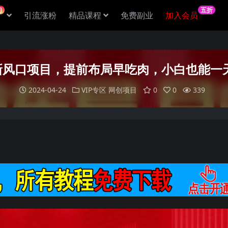
门
五折
引流涨粉
精品课程
免费副业
加入会员
最新风口项目，提前布局早吃肉，小白也能一天
2024-04-24
VIP专区
网创项目
0
0
339