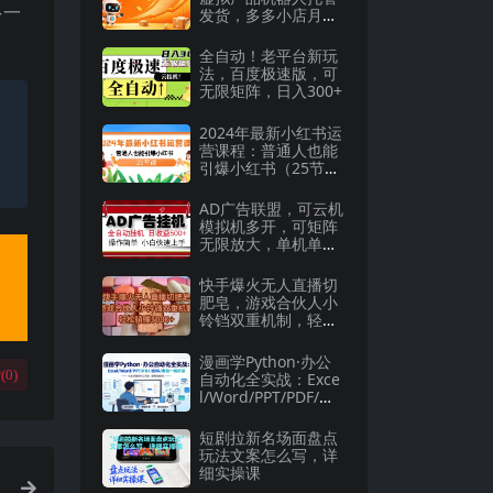
多一
发货，多多小店月收
入1-5W
全自动！老平台新玩
法，百度极速版，可
无限矩阵，日入300+
2024年最新小红书运
营课程：普通人也能
引爆小红书（25节
课）
AD广告联盟，可云机
模拟机多开，可矩阵
无限放大，单机单日
500+，新手…
快手爆火无人直播切
肥皂，游戏合伙人小
铃铛双重机制，轻松
躺赚5000+
漫画学Python·办公
(
0
)
自动化全实战：Exce
l/Word/PPT/PDF/邮
件/爬虫一网打尽
短剧拉新名场面盘点
玩法文案怎么写，详
细实操课