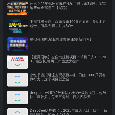
什么？25年你还在疯狂找项目做，醒醒吧，看完
这些你全都懂了【揭秘】
中视频骚操作，双重去重100%过原创，3天比必
起号，简单无脑，月入3W+
星创·剪映电脑版思维案例课(更新11月)
【魔灵召唤】全自动挂机项目：单机日入100-20
0，稳定长期 可工作室放大操作
小红书虚拟引流变现项目4期，日赚1000 只要有
执行力，这个项目就适合
deepseek+哪吒2敖润姑姑走秀+爆款视频，起号
快，爆款多，每天五分钟，日入四位数
DeepSeek+蝴蝶号，2025年最大风口，日产千条
原创爆款，轻松月入破W