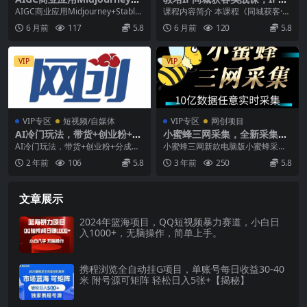
table Diffusion教程，0基础
造、内容创作、流量转化，0
AIGC商业应用Midjourney+Stable
课程内容简介 本课程《同城获客·教
入门保姆级系列课
基础入门，助力教培老师实现
Diffusion教程，0基...
培IP流量课》是一套专为教培行业
6 月前
117
5.8
6 月前
120
5.8
招生量翻倍
从业者设计的短...
VIP
VIP
VIP专区
短视频/自媒体
VIP专区
网创项目
AI冷门玩法，带货+创业粉+分
小蜜蜂三网采集，全新采集客
成收益，带你弯道超车，实现
源京东拼多多淘宝客户一键导
AI冷门玩法，带货+创业粉+分成收
小蜜蜂三网新款电脑版小蜜蜂采
逆风翻盘【揭秘】
出
益，带你弯道超车，实现逆风翻盘
集，淘宝、京东、拼多多三网采
2 年前
106
5.8
3 年前
250
5.8
【揭秘】 今天我...
集，可根据物品关键字、人...
文章展示
2024年篮海项目，QQ短视频暴力赛道，小白日
入1000+，无脑操作，简单上手。
携程浏览全自动挂G项目，单账号每日收益30-40
米 附号源可矩阵 轻松日入5张+【揭秘】