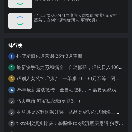
七层老徐·2024引力魔方人群智能拉满+无界推广
高阶，自创全店动销玩法(更新6月)
排行榜
抖店精细化运营课(26年3月更新
1
最新快手磁力万和掘金，自动搬砖，轻松日入100-200，操作简单
2
帮别人安装“纸飞机“，一单赚10—30元不等：附：免费节点
3
25年最新游戏搬砖，全自动挂机，不需要玩游戏，单手机操作日入300+
4
马夫电商·淘宝私家班(更新3月)
5
亚马逊卖家利润飙升课：从品类成功公式到海王打法，让每个SKU都成爆款一路飙升(更新26年3月
6
tiktok投流实操课：掌握tiktok投流底层逻辑 独家TK投流玩法
7