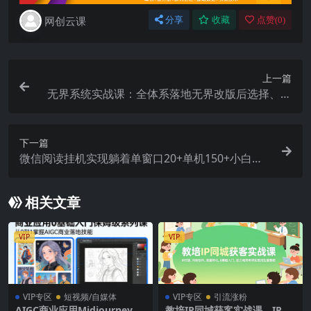
网创云课
分享
收藏
点赞(
0
)
上一篇
无界系统实战课：全体系落地无界改版后选择、出
价、高投产做付费引流-38节
下一篇
微信阅读挂机实现躺着单窗口20+单机150+小白可
以轻松上手
相关文章
VIP
VIP
VIP专区
短视频/自媒体
VIP专区
引流涨粉
AIGC商业应用Midjourney+S
教培IP同城获客实战课，IP打