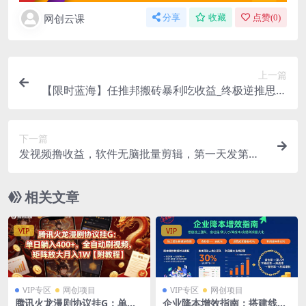
网创云课
分享
收藏
点赞(
0
)
上一篇
【限时蓝海】任推邦搬砖暴利吃收益_终极逆推思路
V1.0
下一篇
发视频撸收益，软件无脑批量剪辑，第一天发第二
天就有钱
相关文章
VIP
VIP
VIP专区
网创项目
VIP专区
网创项目
腾讯火龙漫剧协议挂G：单日
企业降本增效指南：搭建线上