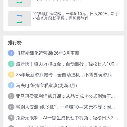
“0”撸项目天花板，一单6-10元，日入200+，新手
小白也能轻松掌握，保姆级教程
排行榜
抖店精细化运营课(26年3月更新
1
最新快手磁力万和掘金，自动搬砖，轻松日入100-200，操作简单
2
25年最新游戏搬砖，全自动挂机，不需要玩游戏，单手机操作日入300+
3
马夫电商·淘宝私家班(更新3月)
4
亚马逊卖家利润飙升课：从品类成功公式到海王打法，让每个SKU都成爆款一路飙升(更新26年3月
5
帮别人安装“纸飞机“，一单赚10—30元不等：附：免费节点
6
免费无限制，AI一键生成原创中视频，轻松日入2000+，超简单，可矩阵，…
7