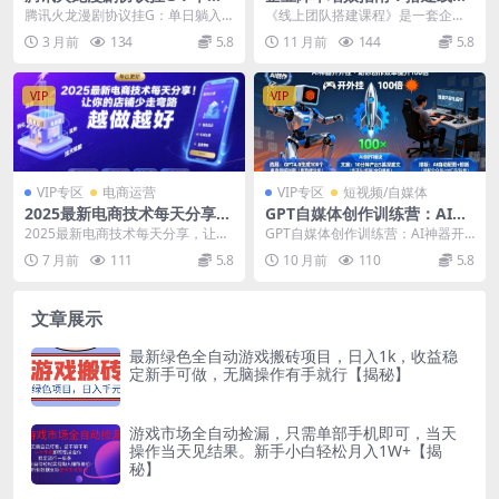
躺入400+，全自动刷视频，矩
团队，省社保/聚人才/降成本/
腾讯火龙漫剧协议挂G：单日躺入4
《线上团队搭建课程》是一套企业
阵放大月入1W【附教程】
实现利润最大化
00+，全自动刷视频，矩阵放大月
降本增效实战指南，针对9月1日社
3 月前
134
5.8
11 月前
144
5.8
【揭秘】
入1W【附教程】...
保新规背景，系统讲...
VIP
VIP
VIP专区
电商运营
VIP专区
短视频/自媒体
2025最新电商技术每天分享，
GPT自媒体创作训练营：AI神
让你的店铺少走弯路，越做越
器开外挂，助你创作效率提升
2025最新电商技术每天分享，让你
GPT自媒体创作训练营：AI神器开
好(更新26年01月)
100倍
的店铺少走弯路，越做越好(更新26
外挂，助你创作效率提升100倍 课
7 月前
111
5.8
10 月前
110
5.8
年01月) ...
程介绍： 你...
文章展示
最新绿色全自动游戏搬砖项目，日入1k，收益稳
定新手可做，无脑操作有手就行【揭秘】
游戏市场全自动捡漏，只需单部手机即可，当天
操作当天见结果。新手小白轻松月入1W+【揭
秘】