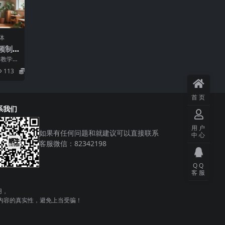
体
视频制
停留
作教学，
涨粉
，快速
113
5.8
首页
系我们
用户
如果有任何问题和就建议可以直接联系
中心
客服微信：82342198
QQ
客服
用，
内容的真实性，避免上当受骗！