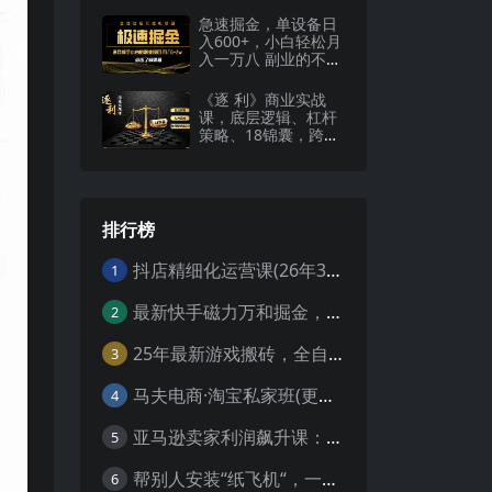
秘】
急速掘金，单设备日
入600+，小白轻松月
入一万八 副业的不二
之选
《逐 利》商业实战
课，底层逻辑、杠杆
策略、18锦囊，跨周
期财富心法
排行榜
抖店精细化运营课(26年3月更新
1
最新快手磁力万和掘金，自动搬砖，轻松日入100-200，操作简单
2
25年最新游戏搬砖，全自动挂机，不需要玩游戏，单手机操作日入300+
3
马夫电商·淘宝私家班(更新3月)
4
亚马逊卖家利润飙升课：从品类成功公式到海王打法，让每个SKU都成爆款一路飙升(更新26年3月
5
帮别人安装“纸飞机“，一单赚10—30元不等：附：免费节点
6