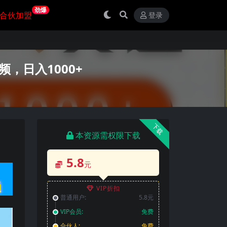
劲爆
合伙加盟
登录
，日入1000+
下载
本资源需权限下载
5.8
元
VIP折扣
普通用户:
5.8元
VIP会员:
免费
合伙人:
免费