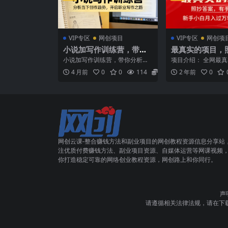
VIP专区
网创项目
VIP专区
网创项
小说加写作训练营，带你
最真实的项目，
分析如何在当下脱颖而
案，有手就行，
小说加写作训练营，带你分析如
项目介绍： 全网最
出，开启你的职业创作之
月入过万轻轻松
何在当下脱颖而出，开启你的职
照抄答案，有手就行
4 月前
0
0
114
5.8
2 年前
0
业创作之路 课程介绍 当...
月入过万轻轻松松，最新
路
网创云课-整合赚钱方法和副业项目的网创教程资源信息分享站
注优质付费赚钱方法、副业项目资源、自媒体运营等网课视频
你打造稳定可靠的网络创业教程资源，网创路上和你同行。
声
请遵循相关法律法规，请在下