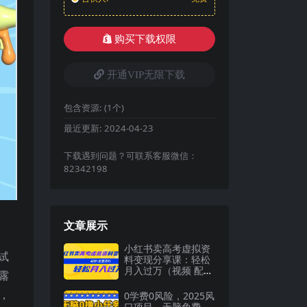
购买下载权限
开通VIP无限下载
包含资源:
(1个)
最近更新:
2024-04-23
下载遇到问题？可联系客服微信：
82342198
文章展示
小红书卖高考虚拟资
试
料变现分享课：轻松
月入过万（视频 配套
露
资料）
，
0学费0风险，2025风
口项目，无脑免费