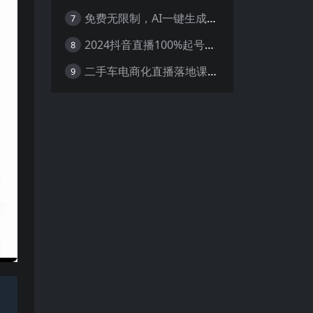
免费无限制，AI一键生成原创中视频，轻松日入2000+，超简单，可矩阵，…
7
2024抖音直播100%起号方法 0粉丝0作品当天破千人在线 多种变现方式
8
二手车电商化直播落地课，从0到1带你玩转二手车直播
9