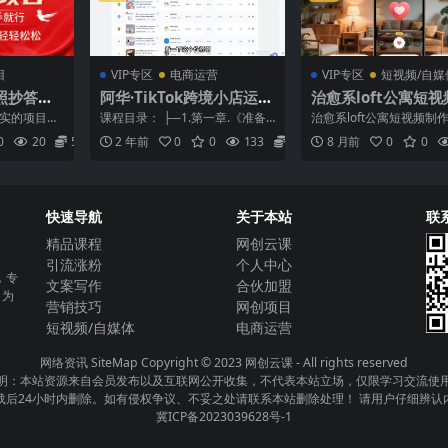
目
VIP专区
电商运营
VIP专区
短视频/自媒
照抄答
阿华·TikTok跨境小店运营
治愈系loft公寓短
新手小白
全攻略
作教学，情感共鸣引
真实的项目，
课程目录： ├─1.第一章.《准备
治愈系loft公寓短视频制
松
点赞关注，快速起号
，新手小白
入驻材料》开通TK跨境小店全流
情感共鸣引停留点赞关注
0
20
5.8
2 年前
0
0
133
5.8
8 月前
0
0
...
程操作（ 1课程...
起号涨粉 课程介绍...
快速导航
关于本站
联
精品课程
网创云课
引流涨粉
个人中心
，专
文案写作
合伙加盟
，为
营销技巧
网创项目
短视频/自媒体
电商运营
网络资讯
SiteMap
Copyright © 2023
网创云课
- All rights reserved
明：本站资源来自会员发布以及互联网公开收集，不代表本站立场，仅限学习交流使
载后24小时内删除。如有侵权争议、不妥之处请联系本站删除处理！ 请用户仔细辨认
冀ICP备2023039628号-1