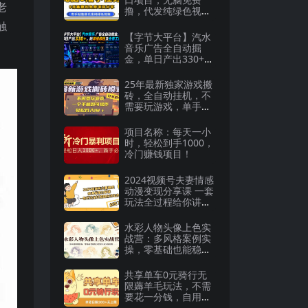
老
撸，代发纯绿色视
频，一部手机人人可
触
做【揭秘】
【字节大平台】汽水
音乐广告全自动掘
金，单日产出330+，
附详细教程及全套工
具【揭秘】
25年最新独家游戏搬
砖，全自动挂机，不
需要玩游戏，单手机
操作日入300+
项目名称：每天一小
时，轻松到手1000，
冷门赚钱项目！
2024视频号夫妻情感
动漫变现分享课 一套
玩法全过程给你讲出
来（教程+素材）
水彩人物头像上色实
战营：多风格案例实
操，零基础也能稳步
进阶水彩头像绘制
共享单车0元骑行无
限薅羊毛玩法，不需
要花一分钱，自用，
售卖项目均可【揭