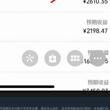
节或绑定支付账户等异常步骤，建议停止操作，是否有风险请自行甄别，本站概不负