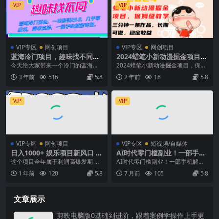
VIP
VIP
VIP专区
网创项目
VIP专区
网创项目
蓝海冷门项目，趣味找不同，
2024蜡笔小新动漫掘金项目，
一单利润29.8，几乎零成本，
保姆级教学，三分钟一条作
今天给大家带来一个冷门的蓝海项
2024蜡笔小新动漫掘金项目，保姆
一部手机就能变现
品，长期可做，稳定收益 【揭
目，趣味找不同，经过我们工作室
级教学，三分钟一条作品，长期可
3 年前
516
5.8
2 年前
18
5.8
秘】
运营了三个月时间可以...
做，稳定收益 【...
VIP
VIP
VIP专区
网创项目
VIP专区
短视频/自媒体
日入1000+ 娱乐项目新风口 一
AI时代零门槛副业！一部手机
单利润至少300 十分钟一单 新
解锁躺赚密码日入2000+，新
这个项目全年属于利润高爆发期 我
AI时代零门槛副业！一部手机解锁
人当天上手
手也能快速上手。
们可以有很大的利润空间，现在市
躺赚密码日入2000+，新手也能快
1 年前
120
5.8
7 月前
105
5.8
场很大，做这个项目...
速上手。 在 ...
文章展示
剪映电脑版0基础到进阶，跟着案例学操作上手更