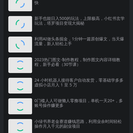
快
新手也能日入500的玩法，上限极高，小红书玄学
玩法，塔罗项目变现大揭秘
利用AI做头条掘金，1分钟一篇原创爆文，当天爆
流量，新人轻松上手
2023热门图文-制作教程，制作图文内容详细教
程，新手必看（30节课）
24 小时机器人接待客户自动发货，零基础学多多
虚拟小店月入 1 至 5 万
0门槛人人可做懒人零撸项目，单机一天20+，多
账号操作赚更多
小绿书养老金赛道赚钱思路，利用业余时间轻松
操作月入千元的副业项目