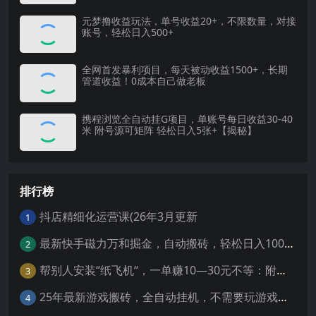
元梦撸收益玩法，单号收益20+，不限数量，对接
账号，轻松日入500+
全网首发暴利项目，每天被动收益1500+，长期
管道收益！0成本自己做老板
携程浏览全自动挂G项目，单账号每日收益30-40
米 附号源可矩阵 轻松日入5张+【揭秘】
排行榜
抖店精细化运营课(26年3月更新
1
最新快手磁力万和掘金，自动搬砖，轻松日入100-200，操作简单
2
帮别人安装“纸飞机“，一单赚10—30元不等：附：免费节点
3
25年最新游戏搬砖，全自动挂机，不需要玩游戏，单手机操作日入300+
4