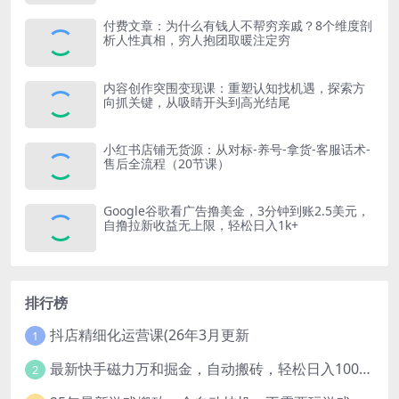
付费文章：为什么有钱人不帮穷亲戚？8个维度剖
析人性真相，穷人抱团取暖注定穷
内容创作突围变现课：重塑认知找机遇，探索方
向抓关键，从吸睛开头到高光结尾
小红书店铺无货源：从对标-养号-拿货-客服话术-
售后全流程（20节课）
Google谷歌看广告撸美金，3分钟到账2.5美元，
自撸拉新收益无上限，轻松日入1k+
排行榜
抖店精细化运营课(26年3月更新
1
最新快手磁力万和掘金，自动搬砖，轻松日入100-200，操作简单
2