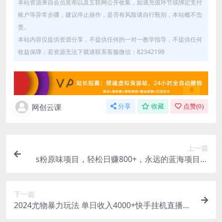
本站资源来自会员发布以及互联网公开收集，如遇充值环节或绑定支付
账户等异常步骤，建议停止操作，是否有风险请自行甄别，本站概不负
责。
本站内容仅提供资源分享，不提供任何的一对一教学指导，不提供任何
收益保障；若资源无法下载请联系客服微信：82342198
网创云课
分享
收藏
点赞(
0
)
上一篇
s粉原味项目，轻松日赚800+，永远的蓝海项目，
无脑操作也能直接出单 人…
下一篇
2024尤物暴力玩法 单日收入4000+快手挂机直播
+网盘拉新 超暴力男粉无脑变现