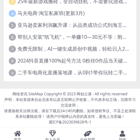
25年最新游戏搬砖，全自动挂机，不需要玩游戏，单手机操作日入300+
3
马夫电商·淘宝私家班(更新3月)
4
亚马逊卖家利润飙升课：从品类成功公式到海王打法，让每个SKU都成爆款一路飙升(更新26年3月
5
帮别人安装“纸飞机“，一单赚10—30元不等：附：免费节点
6
免费无限制，AI一键生成原创中视频，轻松日入2000+，超简单，可矩阵，…
7
2024抖音直播100%起号方法 0粉丝0作品当天破千人在线 多种变现方式
8
二手车电商化直播落地课，从0到1带你玩转二手车直播
9
网络资讯
SiteMap
Copyright © 2023
网创云课
- All rights reserved
声明：本站资源来自会员发布以及互联网公开收集，不代表本站立场，仅限学习
交流使用，
请遵循相关法律法规，请在下载后24小时内删除。如有侵权争议、不妥之处请联
系本站删除处理！ 请用户仔细辨认内容的真实性，避免上当受骗！
冀ICP备2023039628号-1
首页
加入会员
合伙加盟
我的