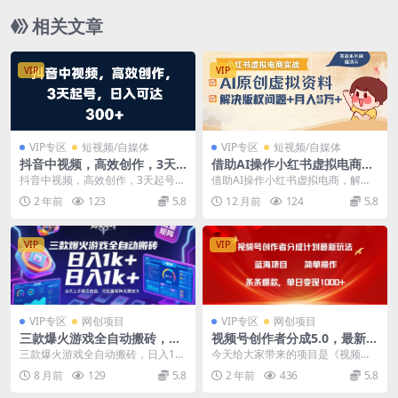
相关文章
VIP
VIP
VIP专区
短视频/自媒体
VIP专区
短视频/自媒体
抖音中视频，高效创作，3天
借助AI操作小红书虚拟电商，
起号，日入可达3张【揭秘】
解决资料版权问题，新手轻松
抖音中视频，高效创作，3天起号，
借助AI操作小红书虚拟电商，解决
月入1W+
日入可达3张【揭秘】 项目介绍：
资料版权问题，新手轻松月入1W+
2 年前
123
5.8
12 月前
124
5.8
中视频计划堪称稳...
课程简介： 操...
VIP
VIP
VIP专区
网创项目
VIP专区
网创项目
三款爆火游戏全自动搬砖，日
视频号创作者分成5.0，最新方
入1k+，当天上手就见收益，
法，条条爆款，简单无脑，单
三款爆火游戏全自动搬砖，日入1k
今天给大家带来的项目是《视频号
可批量矩阵无限放大【揭秘】
日变现1000+
+，当天上手就见收益，可批量矩阵
创作者分成5.0玩法，条条爆款，单
8 月前
129
5.8
2 年前
436
5.8
无限放大【揭秘】...
日1000+》 ...