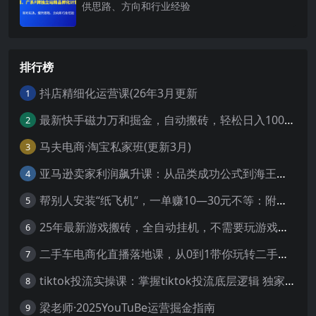
供思路、方向和行业经验
排行榜
抖店精细化运营课(26年3月更新
1
最新快手磁力万和掘金，自动搬砖，轻松日入100-200，操作简单
2
马夫电商·淘宝私家班(更新3月)
3
亚马逊卖家利润飙升课：从品类成功公式到海王打法，让每个SKU都成爆款一路飙升(更新26年3月
4
帮别人安装“纸飞机“，一单赚10—30元不等：附：免费节点
5
25年最新游戏搬砖，全自动挂机，不需要玩游戏，单手机操作日入300+
6
二手车电商化直播落地课，从0到1带你玩转二手车直播
7
tiktok投流实操课：掌握tiktok投流底层逻辑 独家TK投流玩法
8
梁老师·2025YouTuBe运营掘金指南
9