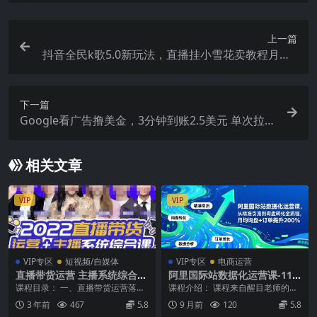
上一篇
抖音全民k歌5.0新玩法，直播挂小雪花卖教程月入1
0万，小白轻松上手，保…
下一篇
Google看广告撸美金，3分钟到账2.5美元 单次拉新
5美金，多号操作，日入1千+
相关文章
VIP
VIP
VIP专区
短视频/自媒体
VIP专区
电商运营
直播带货运营 主播系统综合
阿里国际站数据化运营课-11
课，讲透2022年如何做直播带
月，从精准引流到询盘转化全
课程目录： 一、直播带货运营落地
课程介绍： 课程来自醒目老师的阿
货
流程，月均询盘+订单提升20
实操课 第1节：新账号如何选择起
里国际站运营系列课。还在为流量
3 年前
467
5.8
9 月前
120
5.8
0%
号方式.mp4 ...
多询盘少、数据看不...