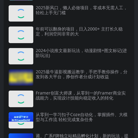
2025新风口，懒人必做项目，零成本无需人工，
轻松上手无门槛
年前可以翻身的项目，日入2000+ 主打长久稳
定，利润空间非常的大
2024小说推文最新玩法，动漫剧情+图文标记(进
阶玩法)
2025最牛逼影视搬运教学，手把手教你操作，分
发到各大平台，挣创作者分成计划收益
Framer创富大师课，从零到一的Framer商业实
战能力，实现设计技能向稳定收入的转化
从零到一学习扣子Coze自动化，掌握插件、大模
型与工作流 轻松完成复杂任务
莆、广系F牌独立站精品孵化计划，新的玩法，提