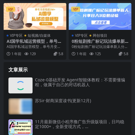
VIP
VIP
VIP专区
短视频/自媒体
VIP专区
网创项目
AI国学私域运营模型，单号月
0粉短剧推广标记玩法爆单新
变现过W
人分享日入3位数经验
AI国学私域运营模型，单号月变现
0粉短剧推广标记玩法爆单新人分享
过W 2024年开始，20年离火大运，
日入3位数经验 今天把短剧爆单的
1 年前
129
5.8
1 年前
125
5.8
国学文化必...
全流程毫无保留的...
文章展示
Coze-0基础开发 Agent智能体教程：不需要懂编
程，做属于自己的对话机器人
苏Sir·财商深度读书(更新12月)
11月最新微信小程序撸广告升级版项目，日均稳
定1000+，全新变现方式，…