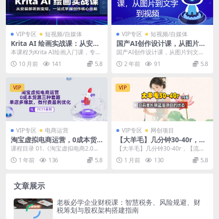
VIP专区
短视频/自媒体
VIP专区
短视频/自媒体
Krita AI 绘画实战课：从安装
国产AI创作设计课，从图片到
部署到变现，一站式掌握创作
文字到视频
本课程为Krita AI绘画入门课，专为
国产AI创作设计课，从图片到文字
核心技能
0基础学员设计，涵盖软件安装、本
到视频 课程内容： 01 人工智能的
10 月前
141
5.8
2 年前
91
5.8
地/云端...
上限在哪里....
VIP
VIP
VIP专区
电商运营
VIP专区
网创项目
淘宝虚拟电商运营，0成本货
【大羊毛】几分钟30-40r，
源三种套路，单店多爆款，微
【流量体联盟】，可以矩阵，
课程目录 01.《淘宝虚拟电商2.0》
【大羊毛】几分钟30-40r，【流量
付费盈利优化
操作无脑简单
虚拟电商的巨大潜力和爆发力 02.
体联盟】，可以矩阵，操作无脑简
1 年前
136
5.8
1 月前
130
5.8
《淘宝虚...
单 羊毛，线报...
文章展示
老板必学企业财税课：智慧税务、风险规避、财
税筹划与股权架构搭建指南