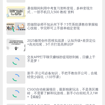
暑假期间利用中考复习资料变现，多种变现方
式，一部手机日入500 教程 资料
想做陪诊师不知从何下手？5节系统课教你掌握核
心技能，学完即可上手接单稳定变现
2025极简创作思维实战课：认知升级+差异定位
+高光结尾，3个月打造高辨识IP
交友APP打字聊天赚钱秒提现秒到账，日赚上千
不是梦！
新手-开公司必备知识，手把手教你开公司，合规
经营少踩坑（133节课）
CSGO自动捡漏项目，最新独家玩法，不是美区搬
砖，不需要了解和玩游戏，新手小白轻松月入1W
+【揭秘】