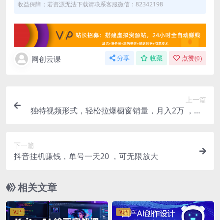
收益保障；若资源无法下载请联系客服微信：82342198
网创云课
分享
收藏
点赞(
0
)
上一篇
独特视频形式，轻松拉爆橱窗销量，月入2万 ，从0
到1的实战教程！
下一篇
抖音挂机赚钱，单号一天20 ，可无限放大
相关文章
VIP
VIP