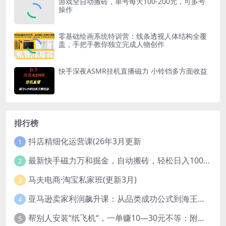
游戏全自动搬砖，单号每天100-200元，可多号
操作
零基础绘画系统特训营：线条透视人体结构全覆
盖，手把手教你独立完成人物创作
快手深夜ASMR挂机直播磁力 小铃铛多方面收益
排行榜
抖店精细化运营课(26年3月更新
1
最新快手磁力万和掘金，自动搬砖，轻松日入100-200，操作简单
2
马夫电商·淘宝私家班(更新3月)
3
亚马逊卖家利润飙升课：从品类成功公式到海王打法，让每个SKU都成爆款一路飙升(更新26年3月
4
帮别人安装“纸飞机“，一单赚10—30元不等：附：免费节点
5