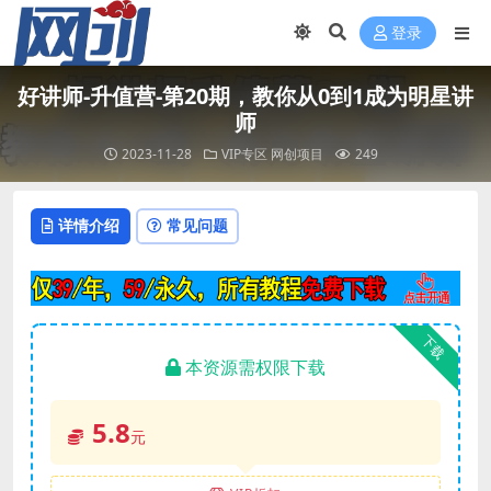
登录
好讲师-升值营-第20期，教你从0到1成为明星讲
师
2023-11-28
VIP专区
网创项目
249
详情介绍
常见问题
下载
本资源需权限下载
5.8
元