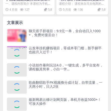
零基础学稳定器运镜 + 剪映实
月)
一、课程内容简介 本课程为手机短
课程介绍： 课程来自马夫电商的淘
操，小白快速变高手
视频拍摄剪辑全能实战课，专为零
宝私家班。内含超多一线实战干
4 月前
127
5.8
5 月前
136
5.8
基础小白打造，从稳...
货，如“改外销”、“...
文章展示
聊天搭子群项目：9.9元一单，全自动日入1000
+，免费对接后台！
云发单挂机赚钱项目，零成本零门槛，新手躺平
也能月入过千！
小说创作暴利玩法4.0，一键生成，多平台发布，
课程极其简单，小白一学…
歌曲翻唱歌手PK视频撸分成计划，自带流量，一
天两小时，日入2张
最新网易云梯计划网页版，单机月收益5000+！
可放大操作