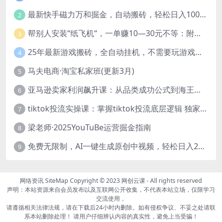
最新快手磁力万和掘金，自动搬砖，轻松日入100-200，操作简单
2
帮别人安装“纸飞机“，一单赚10—30元不等：附：免费节点
3
25年最新游戏搬砖，全自动挂机，不需要玩游戏，单手机操作日入300+
4
马夫电商·淘宝私家班(更新3月)
5
亚马逊卖家利润飙升课：从品类成功公式到海王打法，让每个SKU都成爆款一路飙升(更新26年3月
6
tiktok投流实操课：掌握tiktok投流底层逻辑 独家TK投流玩法
7
梁老师·2025YouTuBe运营掘金指南
8
免费无限制，AI一键生成原创中视频，轻松日入2000+，超简单，可矩阵，…
9
网络资讯
SiteMap
Copyright © 2023
网创云课
- All rights reserved
声明：本站资源来自会员发布以及互联网公开收集，不代表本站立场，仅限学习
交流使用，
请遵循相关法律法规，请在下载后24小时内删除。如有侵权争议、不妥之处请联
系本站删除处理！ 请用户仔细辨认内容的真实性，避免上当受骗！