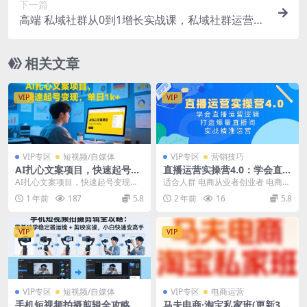
下一篇
高端 私域社群从0到1增长实战课，私域社群运营的
认知和方法（37节课）
相关文章
VIP
VIP
VIP专区
短视频/自媒体
VIP专区
营销技巧
AI扎心文案项目，快速起号变
直播运营实操营4.0：学会直播
现，单日1k+
运营逻辑，打造爆量直播间，
AI扎心文案项目，快速起号变现，
适合人群 电商从业者创业者 电商行
实战精准运营
单日1k+ 项目介绍： 这类视频的受
业老板 实体商家转型 内容大纲 第
1 年前
187
5.8
2 年前
16
5.8
众群体非常的...
一课:找对标...
VIP
VIP
VIP专区
短视频/自媒体
VIP专区
电商运营
手机短视频拍摄剪辑全攻略：
马夫电商·淘宝私家班(更新3