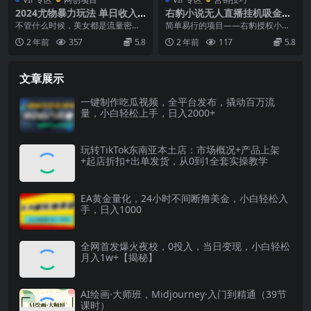
2024尤物暴力玩法 单日收入4
右豹小说无人直播挂机吸金项
000+快手挂机直播+网盘拉新
目，简单易行收益稳定， 月入
不管什么时候，美女都是流量密
简单易行的项目——右豹授权小说
超暴力男粉无脑变现
1000+
码，特别是大晚上的时候，懂的都
直播。一键挂机，收益稳定，日收
2 年前
357
5.8
2 年前
117
5.8
懂！这个项目特别简单，...
入可达四位数。 通过...
文章展示
一键制作吃瓜视频，全平台发布，撬动百万流
量，小白轻松上手，日入2000+
玩转TikTok东南亚本土店：市场概况+产品上架
+起店折扣+出单发货，从0到1全套实操教学
EA黄金量化，24小时不间断撸美金，小白轻松入
手，日入1000
全网首发爆火夜校，0投入，当日变现，小白轻松
月入1w+【揭秘】
AI绘画·大师班，Midjourney·入门到精通（39节
课时）