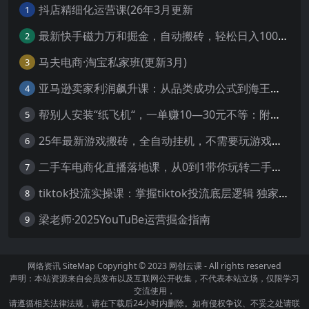
抖店精细化运营课(26年3月更新
1
最新快手磁力万和掘金，自动搬砖，轻松日入100-200，操作简单
2
马夫电商·淘宝私家班(更新3月)
3
亚马逊卖家利润飙升课：从品类成功公式到海王打法，让每个SKU都成爆款一路飙升(更新26年3月
4
帮别人安装“纸飞机“，一单赚10—30元不等：附：免费节点
5
25年最新游戏搬砖，全自动挂机，不需要玩游戏，单手机操作日入300+
6
二手车电商化直播落地课，从0到1带你玩转二手车直播
7
tiktok投流实操课：掌握tiktok投流底层逻辑 独家TK投流玩法
8
梁老师·2025YouTuBe运营掘金指南
9
网络资讯
SiteMap
Copyright © 2023
网创云课
- All rights reserved
声明：本站资源来自会员发布以及互联网公开收集，不代表本站立场，仅限学习
交流使用，
请遵循相关法律法规，请在下载后24小时内删除。如有侵权争议、不妥之处请联