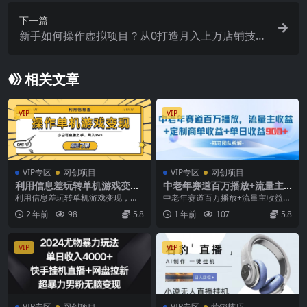
下一篇
新手如何操作虚拟项目？从0打造月入上万店铺技术
【视频课程】
相关文章
VIP
VIP
VIP专区
网创项目
VIP专区
网创项目
利用信息差玩转单机游戏变
中老年赛道百万播放+流量主
现，操作简单，小白可直接上
收益+定制收益，单日收益9张
利用信息差玩转单机游戏变现，操
中老年赛道百万播放+流量主收益
手，月入2w+
作简单，小白可直接上手，月入2w
+定制收益，单日收益9张 项目介
2 年前
98
5.8
1 年前
107
5.8
+ 今天给大家带来...
绍： 最近我在自媒...
VIP
VIP
VIP专区
网创项目
VIP专区
营销技巧