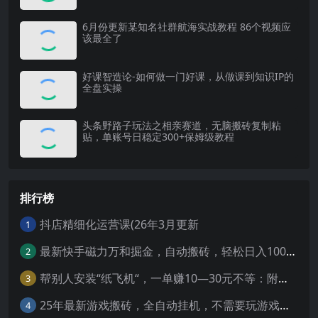
6月份更新某知名社群航海实战教程 86个视频应
该最全了
好课智造论-如何做一门好课，从做课到知识IP的
全盘实操
头条野路子玩法之相亲赛道，无脑搬砖复制粘
贴，单账号日稳定300+保姆级教程
排行榜
抖店精细化运营课(26年3月更新
1
最新快手磁力万和掘金，自动搬砖，轻松日入100-200，操作简单
2
帮别人安装“纸飞机“，一单赚10—30元不等：附：免费节点
3
25年最新游戏搬砖，全自动挂机，不需要玩游戏，单手机操作日入300+
4