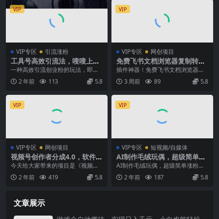
VIP
VIP
VIP专区
引流涨粉
VIP专区
网创项目
工具号高效引流法，嗖嗖上
免费飞书文档浏览器复制转存
人，日引1000+，直接搬运，
插件，支持Chrome内核浏览
一种高效引流创业粉的玩法，即抖
插件神器！免费飞书文档浏览器复
无脑操作
器，无需登录账号(插件+安装
音工具号，通过制作简单的AI工具
制转存插件，支持Chrome内核浏
2 年前
113
5.8
3 周前
89
5.8
使用教程)
视频，日引300+...
览器，无需登录账...
VIP
VIP
VIP专区
网创项目
VIP专区
短视频/自媒体
视频号创作者分成4.0，软件无
AI制作毛绒玩偶，超级简单涨
脑原创，轻松过分成计划，日
粉还快，单日变现1k
今天给大家带来的项目是《视频号
AI制作毛绒玩偶，超级简单涨粉还
入600+
创作者分成4.0，软件无脑原创，轻
快，单日变现1k 今天天气开始转
2 年前
419
5.8
2 年前
187
5.8
松过分成计划，日...
凉，在刷小红书的...
文章展示