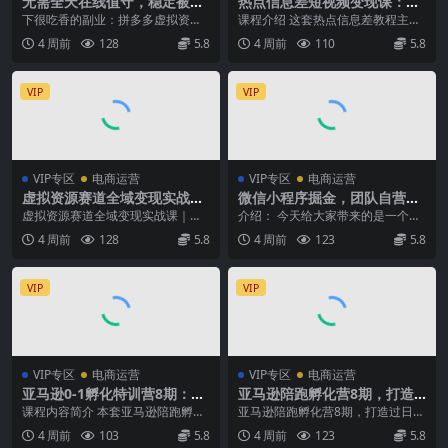
无需全天在线值守，稳定被动
热点信息差短视频变现课：选
收入，深耕拼多多虚拟每月增
题素材文案剪辑教学，封面发
下很吃香的副业：拼多多虚拟资源
课程介绍 这套热点信息差教程主打
收 1-3 万
布收益核算完整运营流程
开店，经营范围包含各类教学课
借助全网热点信息差制作短视频赚
4 周前
128
5.8
4 周前
110
5.8
程、设计素材、干货文档...
取收益，零基础也能...
VIP
VIP
VIP专区
电商运营
VIP专区
电商运营
虚拟资源赛道全域变现实战课
微信小程序掘金，团队自营小
｜合规运营+多平台SEO引流
程序累计变现38W+，稳定运
虚拟资源赛道全域变现实战课｜合
介绍： 今天给大家带来的是一个长
+内容矩阵+私域成交全套落地
营三年，一部手机即可操作
规运营+多平台SEO引流+内容矩阵
期项目——微信小程序掘金。通过
4 周前
128
5.8
4 周前
123
5.8
玩法
+私域成交全套落...
积累小程序客户，获...
VIP
VIP
VIP专区
电商运营
VIP专区
电商运营
亚马逊0-1孵化特训营8期：从
亚马逊陪跑孵化营8期，打造
注册风控到稳定日出千单实
过日出千单的亚马逊店铺，新
课程内容简介 本套亚马逊陪跑孵化
亚马逊陪跑孵化营8期，打造过日出
战，规避审核封店风险，标准
手0到1开店、注册风控避坑、
营8期为零基础新手全套落地课程，
千单的亚马逊店铺，新手0到1开
4 周前
103
5.8
4 周前
123
5.8
化执行流程落地
标准化运营SOP全套落地课
由日出千单资深运...
店、注册风控避坑、...