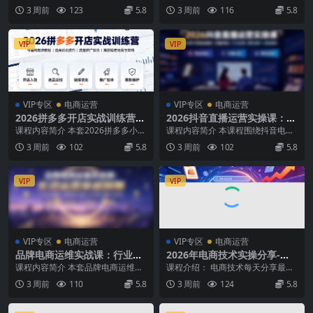
行业周期、搭建长效变现运营
迷茫、快速突破运营瓶颈期(2
电商品牌落地逻辑、穿越行业周
实战陪跑计划，告别做店迷茫、快
3 周前
123
5.8
3 周前
116
5.8
体系
0260715)
期、搭建长效变现运营体...
速突破运营瓶颈期（...
VIP
VIP
VIP专区
电商运营
VIP专区
电商运营
2026拼多多开店实战训练营：
2026抖音直播运营实操课：从
零基础起店教程｜选品优化技
0到1搭建直播间×流量获取×千
课程内容简介 本套2026拼多多小白
课程内容简介 本课程围绕抖音电商
巧｜流量推广玩法｜爆款稳定
川投放×转化提升×复盘增长，
实战课专为零基础卖家打造，覆盖
直播真实运营场景，系统拆解直播
3 周前
102
5.8
3 周前
102
5.8
运营全攻略
系统掌握完整闭环
店铺从0到1完...
间从0到1搭建、从...
VIP
VIP
VIP专区
电商运营
VIP专区
电商运营
品牌电商运维实战课：行业趋
2026年电商技术实操分享-更
势深度拆解｜品牌落地核心逻
新7月：帮助商家掌握偏门黑
课程内容简介 本套品牌电商运维课
课程介绍： 电商技术每天分享最新
辑｜长效运营穿越周期全体系
科技，少走弯路，避免被割韭
程结合实战创业经历，深度拆解当
2021-2026专栏课程，最新的技术
3 周前
110
5.8
3 周前
124
5.8
教学
菜
下品牌电商行业发展...
永远掌握在...