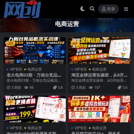
登录
电商运营
VIP
VIP
VIP专区
电商运营
VIP专区
电商运营
老火电商03期・万相台竞品截
淘宝金牌运营实操班，从0开
流实战课｜抢夺同行精准流
始系统解决你淘宝运营核心问
老火电商03期・万相台竞品截流实
淘宝金牌运营实操班，从0开始系统
量・强化店铺人群标签・全流
题，手把手带你完成从小白到
战课｜抢夺同行精准流量・强化店
解决你淘宝运营核心问题，手把手
3 周前
96
5.8
3 周前
107
5.8
程落地20讲
高手的蜕变(2026年7月)
铺人群标签・全流程...
带你完成从小白到高...
VIP
VIP
VIP专区
电商运营
VIP专区
电商运营
WorkBuddy轻松更换皮肤，1
单日稳定收益1k+，拼多多虚