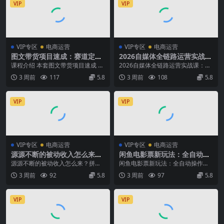
VIP
VIP
VIP专区
电商运营
VIP专区
电商运营
图文带货项目速成：赛道定位
2026自媒体全链路运营实战
选品素材制作，投放数据分析
课：从账号搭建到短视频直播
课程介绍 本套图文带货项目速成 1.
2026自媒体全链路运营实战课：从
账号复盘全套落地玩法
变现，打造你的抖音商业增长
0 课程适合零基础创业者，完整拆
账号搭建到短视频直播变现，打造
3 周前
117
5.8
3 周前
108
5.8
体系
解图文带货低...
你的抖音商业增长...
VIP
VIP
VIP专区
电商运营
VIP专区
电商运营
源源不断的被动收入怎么来？
闲鱼电影票新玩法：全自动操
拼多多虚拟类目实操月入1至3
作模式，天天爆单，0投入稳
源源不断的被动收入怎么来？拼多
闲鱼电影票新玩法：全自动操作模
W，3-5天新店破零出单
定进账300+，小白也能快速上
多虚拟类目实操月入1至3W，3-5天
式，天天爆单，0投入稳定进账300
3 周前
92
5.8
3 周前
97
5.8
手【揭秘】
新店破零出单 ...
+，小白也能快速...
VIP
VIP