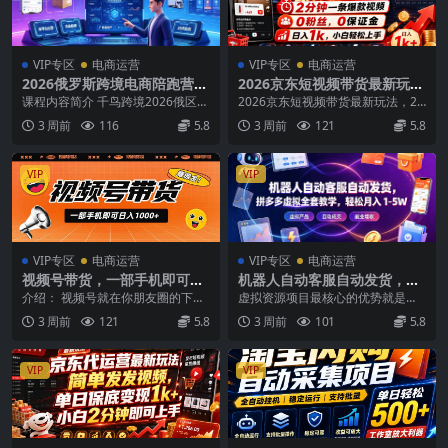
VIP专区
电商运营
VIP专区
电商运营
2026俄罗斯跨境电商陪跑营：
2026京东短视频带货最新玩
OZON+WB双平台｜选品广告
法，2分钟一条爆款视频，0粉
课程内容简介 千鸟跨境2026俄区电
2026京东短视频带货最新玩法，2
物流ERP实操｜30天新店起店
丝，0保证金，日入1k，小白
商陪跑营覆盖OZON、Wildberrie
分钟一条爆款视频，0粉丝，0保证
3 周前
116
5.8
3 周前
121
5.8
全套落地教程
轻松上手【揭秘】
s...
金，日入1k，...
VIP
VIP
VIP专区
电商运营
VIP专区
电商运营
视频号带货，一部手机即可日
机器人自动客服自动发货，拼
入1000+，无人直播玩法轻松
多多虚拟全套教学，轻松月入
介绍： 视频号就在你朋友圈的下
虚拟资源项目最核心的优势就是几
躺赚带货佣金
1-5W
面，是微信自己做的短视频版块，
乎没有额外成本。备考真题、各类
3 周前
121
5.8
3 周前
101
5.8
跟抖音，快手一样，你...
PPT 模板这类素...
VIP
VIP