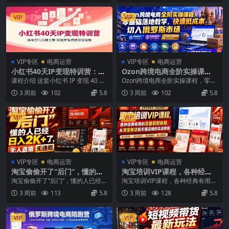
VIP
VIP
VIP专区
电商运营
VIP专区
电商运营
小红书40天IP变现特训营：账
Ozon跨境电商全阶实操课
号定位选题文案，拍摄剪辑直
程，零基础落地教学，快速低
课程介绍 这套小红书 IP 变现 40 天
Ozon跨境电商全阶实操课程，零基
播带货课程
成本切入俄罗斯市场
11 期陪跑课程，整合多期实战经
础落地教学，快速低成本切入俄罗
3 周前
102
5.8
3 周前
102
5.8
验，...
斯市场 课程介绍...
VIP
VIP
VIP专区
电商运营
VIP专区
电商运营
淘宝偷偷开了“后门”，懂的人
淘宝培训VIP课程，各种经典
已经日入2K+了，无人直播无
有用的流量获取秘籍，从淘宝
淘宝偷偷开了“后门”，懂的人已经日
淘宝培训VIP课程，各种经典有用的
违规，一台电脑=一家24小时
新店到天猫店铺的实战教程(更
入2K+了，无人直播无违规，一台
流量获取秘籍，从淘宝新店到天猫
3 周前
113
5.8
3 周前
128
5.8
营业的线上门店【揭秘】
新7月)
电脑=一家24...
店铺的实战教程（...
VIP
VIP