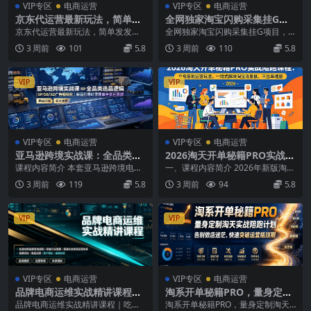
VIP专区
电商运营
VIP专区
电商运营
京东代运营最新玩法，简单发
全网独家淘宝闪购采集挂G项
发视频，单日保底变现1k+，
目，单窗口日入40+，可复制
京东代运营最新玩法，简单发发视
全网独家淘宝闪购采集挂G项目，
小白2分钟即可上手【揭秘】
可批量，单日轻松500+【揭
频，单日保底变现1k+，小白2分钟
单窗口日入40+，可复制可批量，
3 周前
101
5.8
3 周前
110
5.8
秘】
即可上手【揭秘】...
单日轻松500+【...
VIP
VIP
VIP专区
电商运营
VIP专区
电商运营
亚马逊跨境实战课：全品类选
2026淘天开单秘籍PRO实战陪
品逻辑｜SP/SB/SD广告精细
跑课程-更新：全套落地运营玩
课程内容简介 本套亚马逊跨境电商
一、课程内容简介 2026年新版淘天
化｜新品打爆旺季爆单全套运
法，一站式解决淘宝流量低、
实战课覆盖全链路精品运营体系，
实战陪跑课程，主打实战落地爆单
3 周前
119
5.8
3 周前
94
5.8
营教程
不出单难题
从商机探测器选品、...
运营。课程聚焦...
VIP
VIP
VIP专区
电商运营
VIP专区
电商运营
品牌电商运维实战精讲课程｜
淘系开单秘籍PRO，量身定制
吃透电商品牌落地逻辑、穿越
淘天实战陪跑计划，告别做店
品牌电商运维实战精讲课程｜吃透
淘系开单秘籍PRO，量身定制淘天