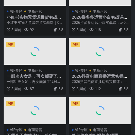
VIP专区
电商运营
VIP专区
电商运营
小红书实物无货源带货实战课
2026拼多多运营小白实战课：
｜0粉0成本0囤货，新手一周
从0到1开店起步，掌握选品、
小红书实物无货源带货实战课｜0粉
2026拼多多运营小白实战课：从0
上手，日入300+(更新0714)
流量、推广、爆款打造全流程
0成本0囤货，新手一周上手，日入
到1开店起步，掌握选品、流量、推
3 周前
92
5.8
3 周前
118
5.8
运营方法
300+（更新0...
广、爆款打造全...
VIP
VIP
VIP专区
电商运营
VIP专区
电商运营
一部功夫女足，再次颠覆了我
2026抖音电商直播运营实操
对闲鱼电影票的认知，旺季一
课：从0到1搭建直播间，掌握
一部功夫女足，再次颠覆了我对闲
2026抖音电商直播运营实操课：从
月打底1W+
流量获取、千川投放、转化提
鱼电影票的认知，旺季一月打底1W
0到1搭建直播间，掌握流量获取、
3 周前
87
5.8
3 周前
112
5.8
升与复盘增长
+ 项目介绍： 一...
千川投放、转化...
VIP
VIP
VIP专区
电商运营
VIP专区
电商运营