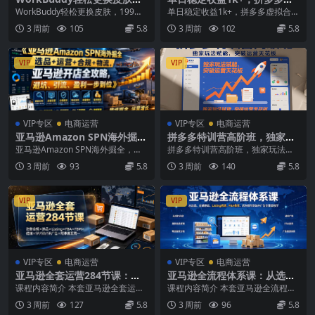
99元闲鱼上已经不少人下了
拟合规玩法，新手也能直接复
WorkBuddy轻松更换皮肤，199元
单日稳定收益1k+，拼多多虚拟合规
单！情绪价值拉满，WorkBu
制【揭秘】
闲鱼上已经不少人下了单！情绪价
玩法，新手也能直接复制【揭秘】
3 周前
105
5.8
3 周前
102
5.8
ddy Theme Manager
值拉满，W...
项目介绍： 如...
VIP
VIP
VIP专区
电商运营
VIP专区
电商运营
亚马逊Amazon SPN海外掘
拼多多特训营高阶班，独家玩
全，选品+运营+合规+物流，
法赋能，突破运营天花板(更新
亚马逊Amazon SPN海外掘全，选
拼多多特训营高阶班，独家玩法赋
亚马逊开店全攻略，避坑、引
26年7月18日)
品+运营+合规+物流，亚马逊开店
能，突破运营天花板（更新26年7
3 周前
93
5.8
3 周前
140
5.8
流、盈利一步到位
全攻略，避...
月18日） 随心所...
VIP
VIP
VIP专区
电商运营
VIP专区
电商运营
亚马逊全套运营284节课：注
亚马逊全流程体系课：从选
册合规×选品×Listing×FBA×F
品、店铺基础、Listing搭建、
课程内容简介 本套亚马逊全套运营
课程内容简介 本套亚马逊全流程体
BM×促销×SP/SD/SB广告×旺
FBA备货、后台操作到站内广
系统训练营课程，多期系统更新迭
系课，从选品、店铺基础、Listing
3 周前
127
5.8
3 周前
96
5.8
季黑五网一
告全覆盖教学
代，覆盖2023–...
搭建、FB...